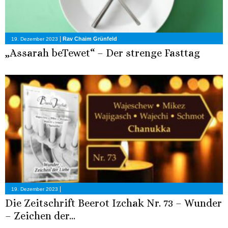
|
Rav Chaim Grünfeld
19. Dezember 2023
„Assarah beTewet“ – Der strenge Fasttag
|
19. Dezember 2023
Die Zeitschrift Beerot Izchak Nr. 73 – Wunder
– Zeichen der...