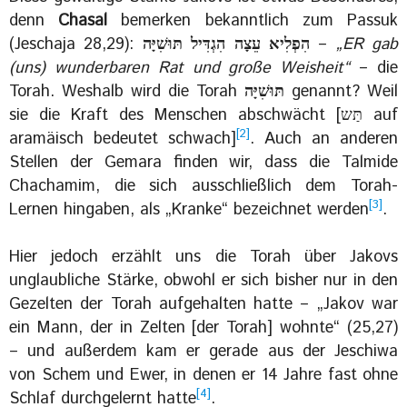
denn
Chasal
bemerken bekanntlich zum Passuk
(Jeschaja 28,29):
הִפְלִיא עֵצָה הִגְדִּיל תּוּשִׁיָּה
–
„ER gab
(uns) wunderbaren Rat und große Weisheit“
– die
Torah. Weshalb wird die Torah
תּוּשִׁיָּה
genannt? Weil
sie die Kraft des Menschen abschwächt [תַּש auf
[2]
aramäisch bedeutet schwach]
. Auch an anderen
Stellen der Gemara finden wir, dass die Talmide
Chachamim, die sich ausschließlich dem Torah-
[3]
Lernen hingaben, als „Kranke“ bezeichnet werden
.
Hier jedoch erzählt uns die Torah über Jakovs
unglaubliche Stärke, obwohl er sich bisher nur in den
Gezelten der Torah aufgehalten hatte – „Jakov war
ein Mann, der in Zelten [der Torah] wohnte“ (25,27)
– und außerdem kam er gerade aus der Jeschiwa
von Schem und Ewer, in denen er 14 Jahre fast ohne
[4]
Schlaf durchgelernt hatte
.