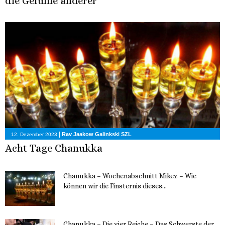
die Gefühle anderer
|
Rav Jaakow Galinkski SZL
12. Dezember 2023
Acht Tage Chanukka
Chanukka – Wochenabschnitt Mikez – Wie
können wir die Finsternis dieses...
11. Dezember 2023
Chanukka – Die vier Reiche – Das Schwerste der