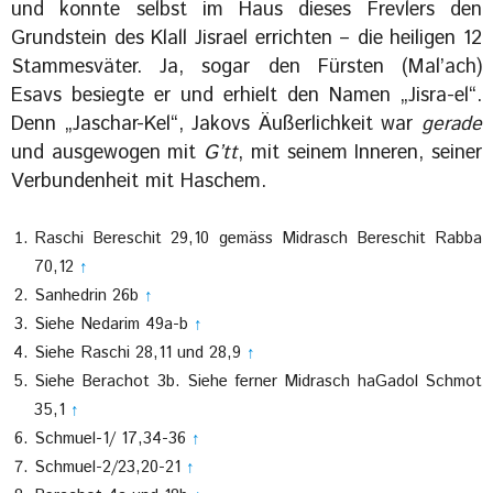
und konnte selbst im Haus dieses Frevlers den
Grundstein des Klall Jisrael errichten – die heiligen 12
Stammesväter. Ja, sogar den Fürsten (Mal’ach)
Esavs besiegte er und erhielt den Namen „Jisra-el“.
Denn „Jaschar-Kel“, Jakovs Äußerlichkeit war
gerade
und ausgewogen mit
G’tt
, mit seinem Inneren, seiner
Verbundenheit mit Haschem.
Raschi Bereschit 29,10 gemäss Midrasch Bereschit Rabba
70,12
↑
Sanhedrin 26b
↑
Siehe Nedarim 49a-b
↑
Siehe Raschi 28,11 und 28,9
↑
Siehe Berachot 3b. Siehe ferner Midrasch haGadol Schmot
35,1
↑
Schmuel-1/ 17,34-36
↑
Schmuel-2/23,20-21
↑