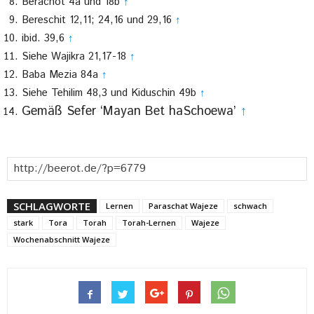
Berachot 4a und 18b
↑
Bereschit 12,11; 24,16 und 29,16
↑
ibid. 39,6
↑
Siehe Wajikra 21,17-18
↑
Baba Mezia 84a
↑
Siehe Tehilim 48,3 und Kiduschin 49b
↑
Gemäß Sefer ‘Mayan Bet haSchoewa’
↑
SCHLAGWORTE
Lernen
Paraschat Wajeze
schwach
stark
Tora
Torah
Torah-Lernen
Wajeze
Wochenabschnitt Wajeze