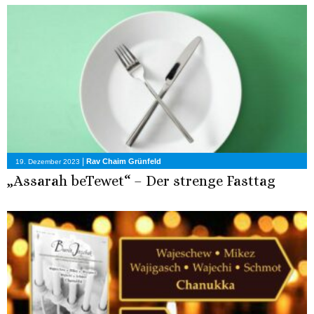
|
Rav Chaim Grünfeld
19. Dezember 2023
„Assarah beTewet“ – Der strenge Fasttag