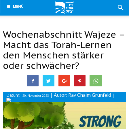
MENÜ
Wochenabschnitt Wajeze –
Macht das Torah-Lernen
den Menschen stärker
oder schwächer?
| Autor: Rav Chaim Grünfeld
Datum:
|
20. November 2023
Drucke diesen Beitrag