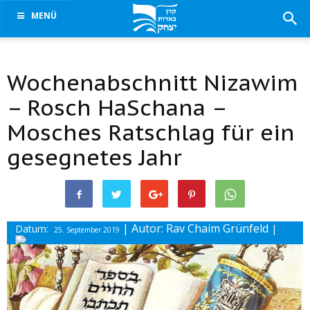
MENÜ
Wochenabschnitt Nizawim
– Rosch HaSchana –
Mosches Ratschlag für ein
gesegnetes Jahr
| Autor: Rav Chaim Grünfeld
Datum:
|
25. September 2019
Drucke diesen Beitrag