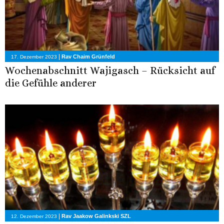
|
Rav Chaim Grünfeld
17. Dezember 2023
Wochenabschnitt Wajigasch – Rücksicht auf
die Gefühle anderer
|
Rav Jaakow Galinkski SZL
12. Dezember 2023