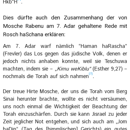
Hkb“H
.
Dies dürfte auch den Zusammenhang der von
Mosche Rabenu am 7. Adar gehaltene Rede mit
Rosch haSchana erklären:
Am 7. Adar warf nämlich “Haman haRascha”
(Frevler) das Los gegen das jüdische Volk, denen er
jedoch nichts anhaben konnte, weil sie Teschuwa
machten, indem sie –
„Kimu weKiblu“
(Esther 9,27) –
[7]
nochmals die Torah auf sich nahmen
.
Der treue Hirte Mosche, der uns die Torah vom Berg
Sinai herunter brachte, wollte es nicht versäumen,
uns noch einmal die Wichtigkeit der Beachtung der
Torah einzuschärfen. Durch sie kann Jisrael zu jeder
Zeit jeglicher Not entgehen, und sich auch am „Jom
haDin“ (Tag des [himmlischen] Gerichts) ein gutes