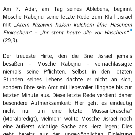
Am 7. Adar, am Tag seines Ablebens, beginnt
Mosche Rabejnu seine letzte Rede zum Klall Jisrael
mit
„Atem Nizawim haJom kulchem lifne Haschem
[4]
Elokechem“ – „Ihr steht
heute
alle vor Haschem“
(29,9).
Der treueste Hirte, den die Bne Jisrael jemals
besaßen – Mosche Rabejnu – vernachlässigte
niemals seine Pflichten. Selbst in den letzten
Stunden seines Lebens dachte er nicht an sich,
sondern übte sein Amt mit liebevoller Hingabe bis zur
letzten Minute aus. Diese letzte Rede verdient daher
besondere Aufmerksamkeit: Hier geht es eindeutig
nicht nur um eine letzte “Mussar-Drascha”
(Moralpredigt), vielmehr wollte Mosche Jisrael noch
eine äußerst wichtige Sache ans Herz legen; Dies
geht bereits aus der ungewöhnlichen Einleitung