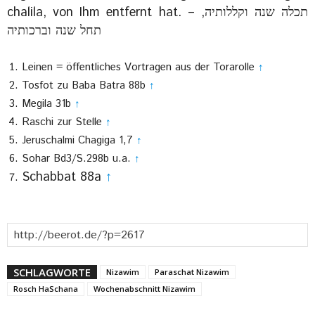
chalila, von Ihm entfernt hat. – תכלה שנה וקללותיה,
תחל שנה וברכותיה
Leinen = öffentliches Vortragen aus der Torarolle
↑
Tosfot zu Baba Batra 88b
↑
Megila 31b
↑
Raschi zur Stelle
↑
Jeruschalmi Chagiga 1,7
↑
Sohar Bd3/S.298b u.a.
↑
Schabbat 88a
↑
SCHLAGWORTE
Nizawim
Paraschat Nizawim
Rosch HaSchana
Wochenabschnitt Nizawim