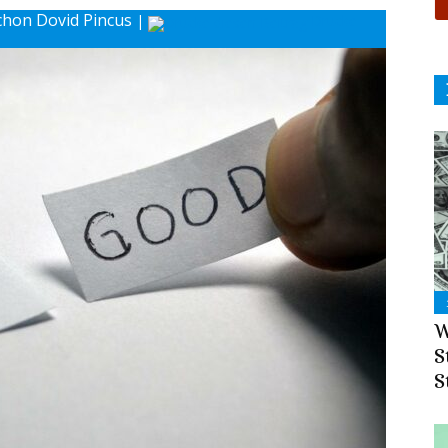
schon Dovid Pincus
|
Drucke
W
S
S