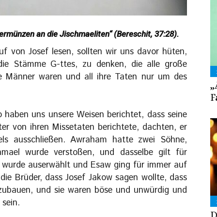
bermünzen an die Jischmaeliten“ (Bereschit, 37:28).
f von Josef lesen, sollten wir uns davor hüten,
 die Stämme G-ttes, zu denken, die alle große
te Männer waren und all ihre Taten nur um des
„
F
 haben uns unsere Weisen berichtet, dass seine
ter von ihren Missetaten berichtete, dachten, er
aels ausschließen. Awraham hatte zwei Söhne,
hmael wurde verstoßen, und dasselbe gilt für
w wurde auserwählt und Esaw ging für immer auf
 die Brüder, dass Josef Jakow sagen wollte, dass
ufzubauen, und sie waren böse und unwürdig und
 sein.
D