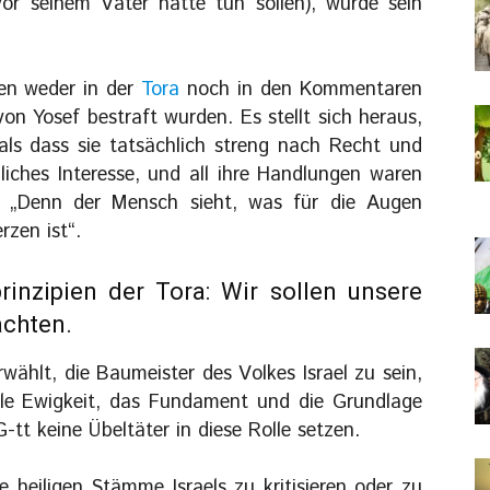
vor seinem Vater hätte tun sollen), wurde sein
den weder in der
Tora
noch in den Kommentaren
on Yosef bestraft wurden. Es stellt sich heraus,
 als dass sie tatsächlich streng nach Recht und
iches Interesse, und all ihre Handlungen waren
t: „Denn der Mensch sieht, was für die Augen
rzen ist“.
rinzipien der Tora: Wir sollen unsere
achten.
wählt, die Baumeister des Volkes Israel zu sein,
alle Ewigkeit, das Fundament und die Grundlage
 G-tt keine Übeltäter in diese Rolle setzen.
e heiligen Stämme Israels zu kritisieren oder zu