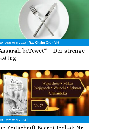
|
Rav Chaim Grünfeld
19. Dezember 2023
Assarah beTewet“ – Der strenge
asttag
|
19. Dezember 2023
ie Zeitschrift Beerot Izchak Nr.