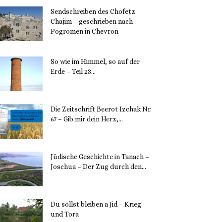
Sendschreiben des Chofetz
Chajim – geschrieben nach
Pogromen in Chevron
12. November 2023
So wie im Himmel, so auf der
Erde – Teil 23...
30. Mai 2023
Die Zeitschrift Beerot Izchak Nr.
67 – Gib mir dein Herz,...
24. Mai 2023
Jüdische Geschichte in Tanach –
Joschua – Der Zug durch den...
23. Mai 2023
Du sollst bleiben a Jid – Krieg
und Tora