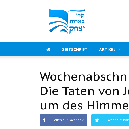
Beerot
Izchak
Deutschland
ZEITSCHRIFT
ARTIKEL
Wochenabschni
Die Taten von 
um des Himmel
Teilen auf Facebook
Tweet auf Twit