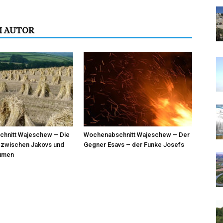
M AUTOR
hnitt Wajeschew – Die
Wochenabschnitt Wajeschew – Der
 zwischen Jakovs und
Gegner Esavs – der Funke Josefs
umen