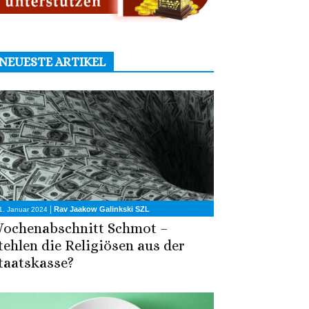
NEUESTE ARTIKEL
|
Rav Jaakow Galinkski SZL
1. Januar 2024
ochenabschnitt Schmot –
tehlen die Religiösen aus der
taatskasse?