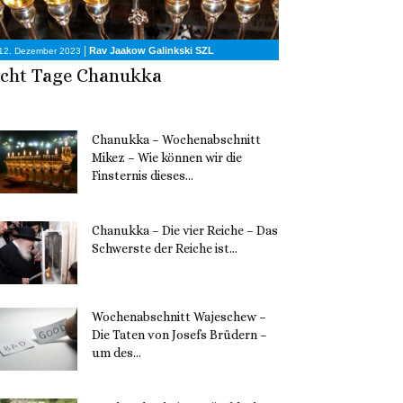
|
Rav Jaakow Galinkski SZL
12. Dezember 2023
cht Tage Chanukka
Chanukka – Wochenabschnitt
Mikez – Wie können wir die
Finsternis dieses...
11. Dezember 2023
Chanukka – Die vier Reiche – Das
Schwerste der Reiche ist...
11. Dezember 2023
Wochenabschnitt Wajeschew –
Die Taten von Josefs Brüdern –
um des...
6. Dezember 2023