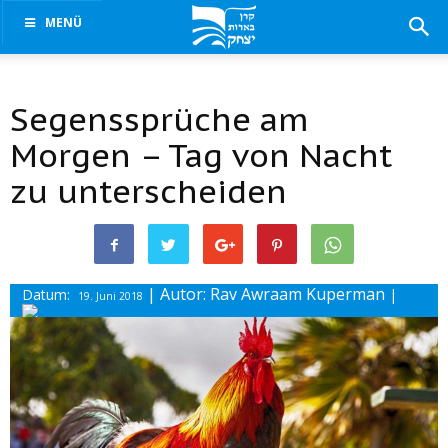
MENÜ
Segenssprüche am
Morgen – Tag von Nacht
zu unterscheiden
| Autor: Rav Awraam Kuperman
Datum:
|
19. Juni 2018
Drucke diesen Beitrag