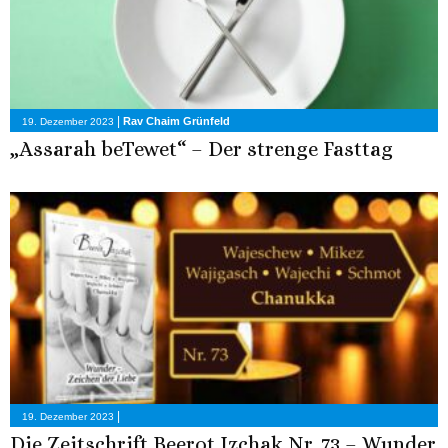
|
Rav Chaim Grünfeld
19. Dezember 2023
„Assarah beTewet“ – Der strenge Fasttag
|
19. Dezember 2023
Die Zeitschrift Beerot Izchak Nr. 73 – Wunder