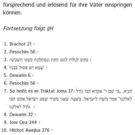
fürsprechend und erlösend für ihre Väter einspringen
können.
Fortsetzung folgt ijH
Brachot 21
↑
Pesochim 56
↑
בִּקֵּשׁ לְגַלּוֹת לָהֶם הַקֵּץ וְנִסְתַּלְּקָה מִמֶּנּוּ הַשְּׁכִינָה
↑
שֶׁמָּא יֵשׁ פְּסוּל בְּבָנָיו
↑
Dewarim 6
↑
Pesochim 56
↑
So heißt es im Traktat Joma 37: תַּנְיָא, „כִּי שֵׁם ד‘ אֶקְרָא הָבוּ גוֹדֶל
לאלקנו“ אָמַר מֹשֶׁה לְיִשְׂרָאֵל, בְּשָׁעָה שֶׁאֲנִי מַזְכִּיר שְׁמַע יִשְׂרָאֵל אַתֶּם הַבּוֹ
גּוֹדֶל לאלקנו.
↑
Dewarim 32
↑
Jore Dea 344
↑
Hilchot Awejlus 376
↑