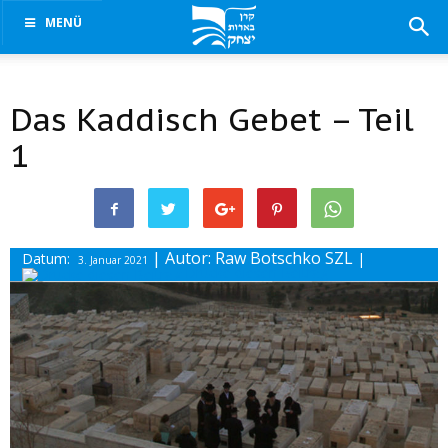
MENÜ
Das Kaddisch Gebet – Teil
1
| Autor: Raw Botschko SZL
Datum:
|
3. Januar 2021
Drucke diesen Beitrag