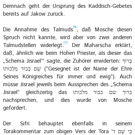
Demnach geht der Ursprung des Kaddisch-Gebetes
bereits auf Jakow zurück.
[6]
Die Annahme des Talmuds
, daß Mosche diesen
Spruch nicht kannte, wird aber von zwei anderen
[7]
Talmudstellen widerlegt.
Der Maharscha erklärt,
daß, ähnlich wie beim Hohen Priester, als dieser das
„Schema Jisrael‘“ sagte, die Zuhörer erwiderten: ‏בָּרוּךְ
שֵׁם כְּבוֹד מַלְכוּתוֹ (“Gesegnet ist der Name der Ehre
Seines Königreiches für immer und ewig”).‎ Auch
müsse Jisrael jeweils beim Aussprechen des „Schema
Jisrael“ gleichzeitig das ‏ברוך שם כבוד מלכותו‎
nachsprechen, und dies wurde von Mosche
gefordert.
Der Sifri behauptet ebenfalls in seinem
Torakommentar zum obigen Vers der Tora ‏כִּי שֵׁם ד‘