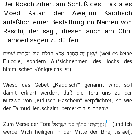
Der Rosch zitiert am Schluß des Traktates
Moed Katan den Awejlim Kaddisch
anläßlich einer Bestattung im Namen von
Raschi, der sagt, diesen auch am Chol
Hamoed sagen zu dürfen.
‏שֶׁאֵין זֶה הֶסְפֵּד אֶלָּא קַבָּלַת עוֹל מַלְכוּת שָׁמַיִם (weil es keine
Eulogie, sondern Aufsichnehmen des Jochs des
himmlischen Königreichs ist).‎
Wieso das Gebet „Kaddisch‘“ genannt wird, soll
damit erklärt werden, daß die Tora uns zu der
Mitzwa von „Kidusch Haschem“ verpflichtet, so wie
[11]
וְנִקְדַּשְׁתִּי בְּתוֹךְ בְּנֵי יִשְׂרָאֵל‎ (und Ich
werde Mich heiligen in der Mitte der Bnej Jisrael),