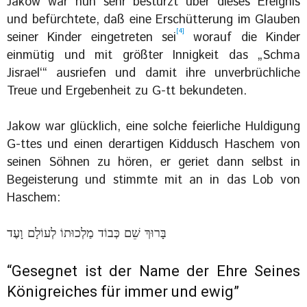
Jakow war nun sehr bestürzt über dieses Ereignis
und befürchtete, daß eine Erschütterung im Glauben
[4]
seiner Kinder eingetreten sei
‏worauf die Kinder
einmütig und mit größter Innigkeit das „Schma
Jisrael‘“ ausriefen und damit ihre unverbrüchliche
Treue und Ergebenheit zu G-tt bekundeten.
Jakow war glücklich, eine solche feierliche Huldigung
G-ttes und einen derartigen Kiddusch Haschem von
seinen Söhnen zu hören, er geriet dann selbst in
Begeisterung und stimmte mit an in das Lob von
Haschem:
בָּרוּךְ שֵׁם כְּבוֹד מַלְכוּתוֹ לְעוֹלָם וָעֶד
“Gesegnet ist der Name der Ehre Seines
Königreiches für immer und ewig”