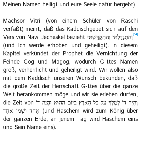
Meinen Namen heiligt und eure Seele dafür hergebt).
Machsor Vitri (von einem Schüler von Raschi
verfaßt) meint, daß das Kaddischgebet sich auf den
[14]
וְהִתְגַּדַּלְתִּי וְהִתְקַדַּשְׁתִּי‎
(und Ich werde erhoben und geheiligt). In diesem
Kapitel verkündet der Prophet die Vernichtung der
Feinde Gog und Magog, wodurch G-ttes Namen
groß, verherrlicht und geheiligt wird. Wir wollen also
mit dem Kaddisch unseren Wunsch bekunden, daß
die große Zeit der Herrschaft G-ttes über die ganze
Welt herankommen möge und wir sie erleben dürfen,
die Zeit von וְהָיָה ד‘ לְמֶלֶךְ עַל כָּל הָאָרֶץ בַּיּוֹם הַהוּא יִהְיֶה ד‘
אֶחָד וּשְׁמוֹ אֶחָד (und Haschem wird zum König über
der ganzen Erde; an jenem Tag wird Haschem eins
und Sein Name eins).