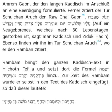
Amrom Gaon, der den langen Kaddisch im Anschluß
an eine Beerdigung formulierte. Ferner zitiert der Tur
[9]
Schulchan Aruch den Raw Chai Gaon
, ‏תִּנוֹק שֶׁעָבְרוּ
עָלָיו שְׁלוֹשִׁים יוֹם אוֹמְרִים עָלָיו צִדּוּק הַדִּין וְקַדִּישׁ (Auf ein
Neugeborenes, welches nach 30 Lebenstagen,
gestorben ist, sagt man Kaddisch und Ziduk Hadin)‎.
[10]
Ebenso finden wir ihn im Tur Schulchan Aruch
, wo
er den Ramban zitiert.
Rambam bringt den ganzen Kaddisch-Text in
Hilchoth Tefilla und setzt dort die Formel וַיַּצְמַח
פֻּורְקָנֵיהּ וִקָרֵב מְשִׁיחֵיהּ‎ hinzu. Zur Zeit des Rambam
wurde er selbst in den Text des Kaddisch eingefügt,
so daß dieser lautete:
‏בְּחַיֵּיכוֹן וּבְיוֹמֵכוֹן וּבְחַיֵּי רַבֵּנוּ מֹשֶׁה בֶּן מְיַימָּן