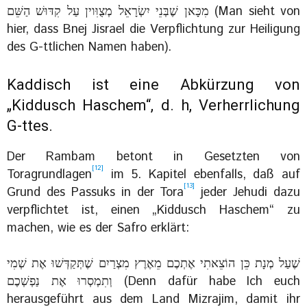
‏מִכָּאן שֶׁבְּנֵי יִשְׂרָאֵל מְצֻוִּוין עַל קִדּוּשׁ הַשֵּׁם‎ (Man sieht von
hier, dass Bnej Jisrael die Verpflichtung zur Heiligung
des G-ttlichen Namen haben).
Kaddisch ist eine Abkürzung von
„Kiddusch Haschem“, d. h, Verherrlichung
G-ttes.
Der Rambam betont in Gesetzten von
[12]
Toragrundlagen
im 5. Kapitel ebenfalls, daß auf
[13]
Grund des Passuks in der Tora
jeder Jehudi dazu
verpflichtet ist, einen „Kiddusch Haschem“ zu
machen, wie es der Safro erklärt:
‏שֶׁעַל מְנָת כֵּן הוֹצֵאתִי אֶתְכֶם מֵאֶרֶץ מִצְרַיִם שֶׁתְּקַדְּשׁוּ אֶת שְׁמִי
וְתִמְסְרוּ אֶת נַפְשְׁכֶם (Denn dafür habe Ich euch
herausgeführt aus dem Land Mizrajim, damit ihr