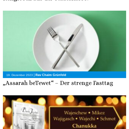
|
Rav Chaim Grünfeld
19. Dezember 2023
„Assarah beTewet“ – Der strenge Fasttag