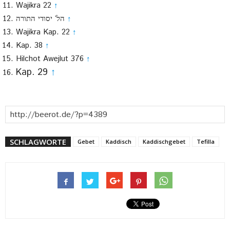
Wajikra 22
↑
הל‘ יסודי התורה
↑
Wajikra Kap. 22
↑
Kap. 38
↑
Hilchot Awejlut 376
↑
Kap. 29
↑
SCHLAGWORTE
Gebet
Kaddisch
Kaddischgebet
Tefilla