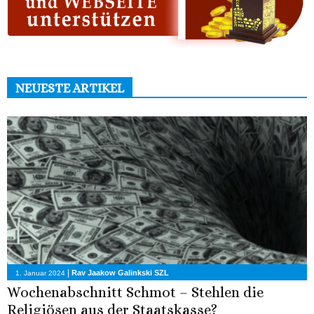
NEUESTE ARTIKEL
|
Rav Jaakow Galinkski SZL
1. Januar 2024
Wochenabschnitt Schmot – Stehlen die
Religiösen aus der Staatskasse?