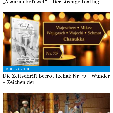
„Assarah beTewet“ – Der strenge Fasttag
|
19. Dezember 2023
Die Zeitschrift Beerot Izchak Nr. 73 – Wunder
– Zeichen der...