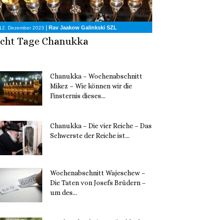
|
Rav Jaakow Galinkski SZL
12. Dezember 2023
cht Tage Chanukka
Chanukka – Wochenabschnitt
Mikez – Wie können wir die
Finsternis dieses...
11. Dezember 2023
Chanukka – Die vier Reiche – Das
Schwerste der Reiche ist...
11. Dezember 2023
Wochenabschnitt Wajeschew –
Die Taten von Josefs Brüdern –
um des...
6. Dezember 2023