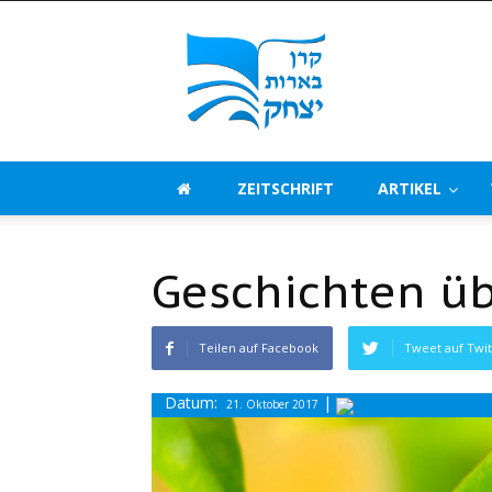
Beerot
Izchak
Deutschland
ZEITSCHRIFT
ARTIKEL
Geschichten üb
Teilen auf Facebook
Tweet auf Twit
Datum:
|
21. Oktober 2017