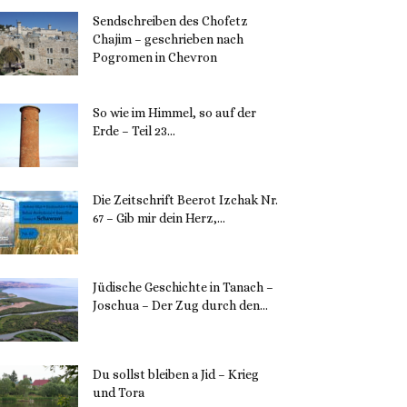
Sendschreiben des Chofetz
Chajim – geschrieben nach
Pogromen in Chevron
12. November 2023
So wie im Himmel, so auf der
Erde – Teil 23...
30. Mai 2023
Die Zeitschrift Beerot Izchak Nr.
67 – Gib mir dein Herz,...
24. Mai 2023
Jüdische Geschichte in Tanach –
Joschua – Der Zug durch den...
23. Mai 2023
Du sollst bleiben a Jid – Krieg
und Tora