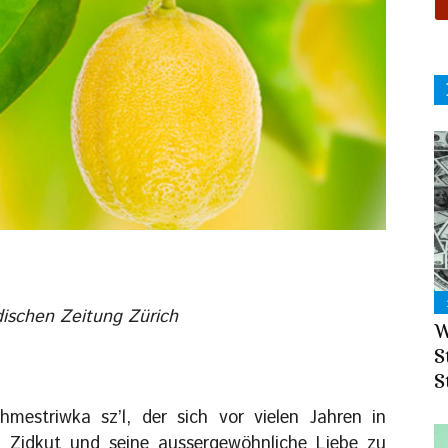
ischen Zeitung Zürich
W
S
S
estriwka sz’l, der sich vor vielen Jahren in
ein Zidkut und seine aussergewöhnliche Liebe zu