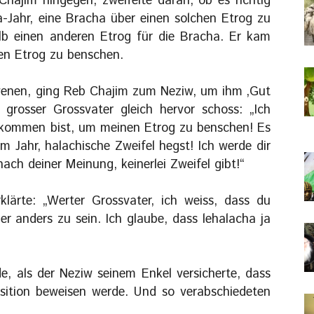
Chajim hingegen, zweifelte daran, ob es richtig
a-Jahr, eine Bracha über einen solchen Etrog zu
b einen anderen Etrog für die Bracha. Er kam
den Etrog zu benschen.
enen, ging Reb Chajim zum Neziw, um ihm ‚Gut
rosser Grossvater gleich hervor schoss: „Ich
gekommen bist, um meinen Etrog zu benschen! Es
em Jahr, halachische Zweifel hegst! Ich werde dir
ach deiner Meinung, keinerlei Zweifel gibt!“
klärte: „Werter Grossvater, ich weiss, dass du
er anders zu sein. Ich glaube, dass lehalacha ja
e, als der Neziw seinem Enkel versicherte, dass
sition beweisen werde. Und so verabschiedeten