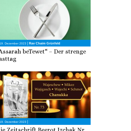
|
Rav Chaim Grünfeld
19. Dezember 2023
Assarah beTewet“ – Der strenge
asttag
|
19. Dezember 2023
ie Zeitschrift Beerot Izchak Nr.