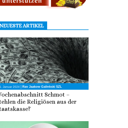
NEUESTE ARTIKEL
|
Rav Jaakow Galinkski SZL
1. Januar 2024
ochenabschnitt Schmot –
tehlen die Religiösen aus der
taatskasse?