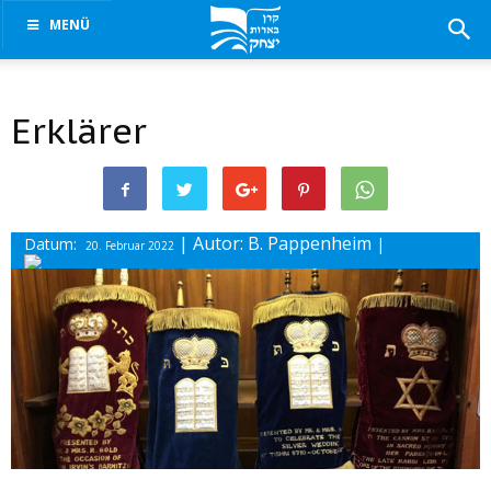
MENÜ
Erklärer
| Autor: B. Pappenheim
Datum:
|
20. Februar 2022
Drucke diesen Beitrag