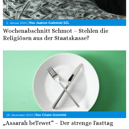
|
Rav Jaakow Galinkski SZL
1. Januar 2024
Wochenabschnitt Schmot – Stehlen die
Religiösen aus der Staatskasse?
|
Rav Chaim Grünfeld
19. Dezember 2023
„Assarah beTewet“ – Der strenge Fasttag