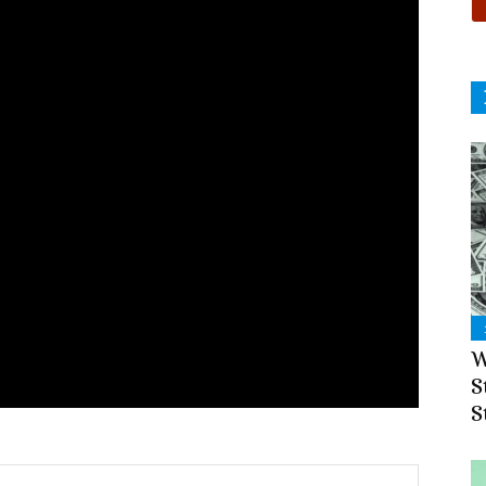
W
S
S