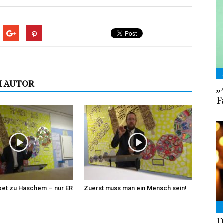
M AUTOR
„
F
ebet zu Haschem – nur ER
Zuerst muss man ein Mensch sein!
D