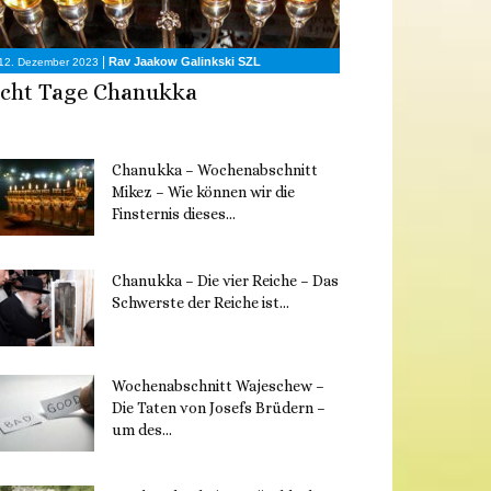
|
Rav Jaakow Galinkski SZL
12. Dezember 2023
cht Tage Chanukka
Chanukka – Wochenabschnitt
Mikez – Wie können wir die
Finsternis dieses...
11. Dezember 2023
Chanukka – Die vier Reiche – Das
Schwerste der Reiche ist...
11. Dezember 2023
Wochenabschnitt Wajeschew –
Die Taten von Josefs Brüdern –
um des...
6. Dezember 2023