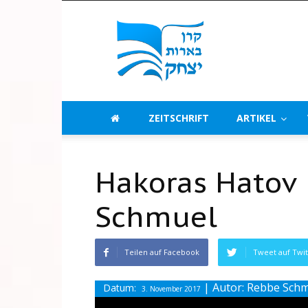
Beerot
Izchak
Deutschland
ZEITSCHRIFT
ARTIKEL
Hakoras Hatov 
Schmuel
Teilen auf Facebook
Tweet auf Twit
| Autor: Rebbe Sch
Datum:
3. November 2017