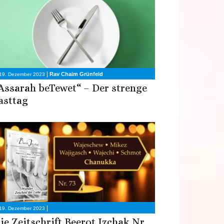
|
Rav Chaim Grünfeld
19. Dezember 2023
Assarah beTewet“ – Der strenge
asttag
|
19. Dezember 2023
ie Zeitschrift Beerot Izchak Nr.