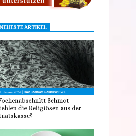
NEUESTE ARTIKEL
|
Rav Jaakow Galinkski SZL
1. Januar 2024
ochenabschnitt Schmot –
tehlen die Religiösen aus der
taatskasse?