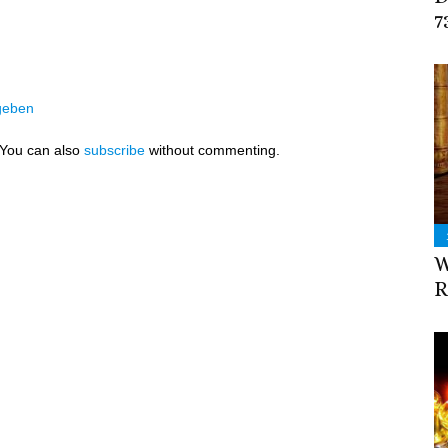
7
geben
 You can also
subscribe
without commenting.
W
R