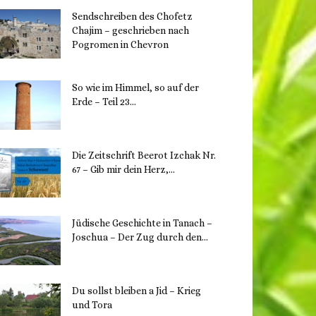
Sendschreiben des Chofetz
Chajim – geschrieben nach
Pogromen in Chevron
12. November 2023
So wie im Himmel, so auf der
Erde – Teil 23...
30. Mai 2023
Die Zeitschrift Beerot Izchak Nr.
67 – Gib mir dein Herz,...
24. Mai 2023
Jüdische Geschichte in Tanach –
Joschua – Der Zug durch den...
23. Mai 2023
Du sollst bleiben a Jid – Krieg
und Tora