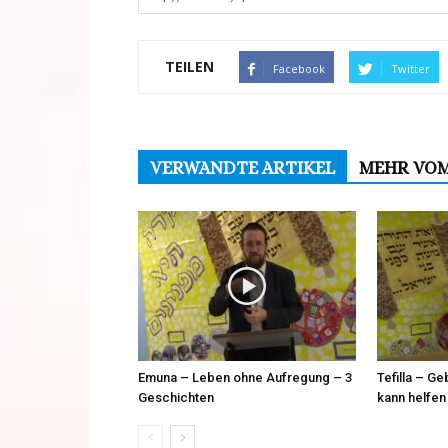
TEILEN
Facebook
Twitter
VERWANDTE ARTIKEL
MEHR VO
Emuna – Leben ohne Aufregung – 3
Tefilla – G
Geschichten
kann helfen