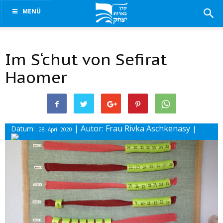
MENÜ
Im S‘chut von Sefirat
Haomer
| Autor: Frau Rivka Aschkenasy
Datum:
|
28. April 2020
Drucke diesen Beitrag