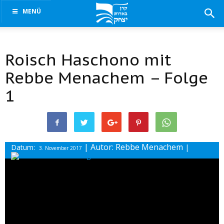
MENÜ
Roisch Haschono mit
Rebbe Menachem – Folge
1
| Autor: Rebbe Menachem
Datum:
|
3. November 2017
Drucke diesen Beitrag