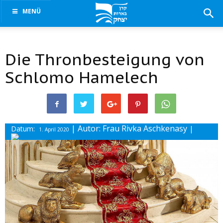
MENÜ
Die Thronbesteigung von
Schlomo Hamelech
| Autor: Frau Rivka Aschkenasy
Datum:
|
1. April 2020
Drucke diesen Beitrag