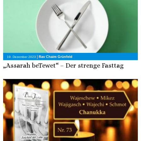
|
Rav Chaim Grünfeld
19. Dezember 2023
„Assarah beTewet“ – Der strenge Fasttag