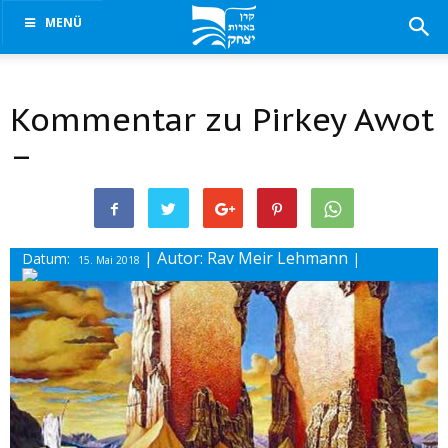
MENÜ
Kommentar zu Pirkey Awot
–
| Autor: Rav Meir Lehmann
Datum:
|
15. Mai 2018
Drucke diesen Beitrag