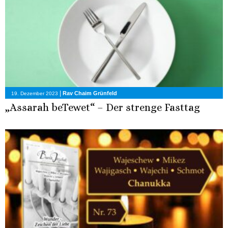
|
Rav Chaim Grünfeld
19. Dezember 2023
„Assarah beTewet“ – Der strenge Fasttag