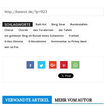
SCHLAGWORTE
Bath Kol
Berg Sinai
Bundestafeln
Cherut
Choreb
das Toralernen
die Tafeln
ein goldener Ring im Rüssel eines Schweines
Freiheit
G-ttes Stimme
G-ttesstimme
Kommentar zu Pirkey Awot
wer ist frei
VERWANDTE ARTIKEL
MEHR VOM AUTOR