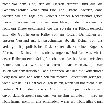
nicht vor dem Gott, der
die Herzen erforscht und alle die
Gedankengebilde kennt,
zum Ekel und Abscheu werde
n
, dann
werden wir am Tage
des Gerichts darüber Rechenschaft geben
müssen, dass wir
dies Studium
vernachl
ä
ssigt
haben, dass wir uns
nicht um
Dinge
gek
ü
mmert
, die uns so sehr zur Pflicht gemacht
sind,
die Gott in erster Reihe von uns fordert. Da
m
ü
hen
wir
unseren Verstand mit Untersuchungen ab, die Keiner von uns
verlangt, mit pilpulistischen Diskussionen, die zu keinem Er
gebnis
führen, mit Dinim, die uns nichts angehen. Und das,
was wir in
erster Reihe unserem
Sch
ö
pfer
schulden, das über
lassen wir dem
Schlendrian, das wird zur angelernten Menschen
satzung! Wie
sollen wir dem irdischen Tand entrinnen, der
uns die Gottesfurcht
vergessen
l
ä
sst
, wie sollen wir zur rechten
Gottesfurcht gelangen,
wenn wir sie uns nicht vor Augen
halten, wenn wir uns nicht in sie
vertiefen?! Und die Liebe
zu Gott — wir
m
ö
gen
noch so sehr
davon durchdrungen sein,
dass wir sie Ihm schulden — wird sie
nicht immer mehr in
uns schwinden, wenn wir nicht alles daran