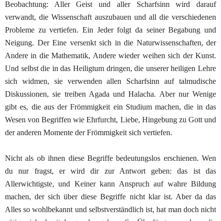
Beobachtung: Aller Geist und aller Scharfsinn wird
darauf
verwandt, die Wissenschaft auszubauen und all die
verschiedenen
Probleme zu vertiefen. Ein Jeder folgt da
seiner Begabung und
Neigung. Der Eine versenkt sich in die
Naturwissenschaften, der
Andere in die Mathematik, Andere
wieder weihen sich der Kunst.
Und selbst die in das Heilig
tum dringen, die unserer heiligen Lehre
sich widmen, sie ver
wenden
al
l
en
Scharfsinn auf talmudische
Diskussionen, sie
treiben Agada und Halacha. Aber nur Wenige
gibt es
,
die
aus der Frömmigkeit ein Studium machen, die in das
Wesen
von Begriffen wie Ehrfurcht, Liebe, Hingebung zu Gott und
der anderen Momente der Frömmigkeit sich vertiefen.
N
icht als ob ihnen diese Begriffe bedeutungslos erschiene
n
.
Wen
du nur fragst, er wird dir zur Antwort geben: das ist
das
Allerwichtigste, und Keiner kann Anspruch auf wahre
Bildung
machen, der sich über diese Begriffe nicht klar ist.
Aber da das
Alles so wohlbekannt und
selbstverst
ä
ndlich
ist,
hat man doch nicht