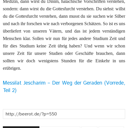
Medizin, dann wirst du Dinim, halachische Vor
schriften verstehen,
sondern: dann wirst du die Gottesfurcht
verstehen. Du siehst: willst
du die Gottesfurcht verstehen,
dann musst du sie suchen wie Silber
und nach ihr forschen
wie nach verborgenen
Sch
ä
tzen
. So ist es uns
überliefert von
unseren
V
ä
tern
, und das ist jedem
verst
ä
ndigen
Menschen klar.
Sollen wir nun
f
ü
r
jedes andere Studium Zeit und
für dies
Studium keine Zeit
ü
brig haben? Und wenn wir schon
unsere
Zeit
f
ü
r
unsere Studien oder
Gesch
ä
fte
brauchen, dann
sollten
wir doch wenigstens Stunden für die Einkehr in uns
er
ü
brigen
.
Messilat Jescharim – Der Weg der Geraden (Vorrede,
Teil 2)