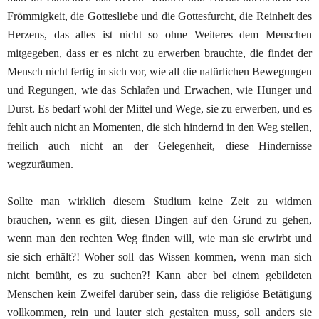
Frömmigkeit, die Gottesliebe und die Gottesfurcht,
die Reinheit des
Herzens, das alles ist nicht so ohne Weiteres
dem Menschen
mitgegeben, dass er es nicht zu erwerben
brauchte, die findet der
Mensch nicht fertig in sich vor, wie
all die
nat
ü
rlichen
Bewegungen
und Regungen, wie das
Schlafen und Erwachen, wie Hunger und
Durst. Es bedarf
wohl der Mittel und Wege, sie zu erwerben, und es
fehlt
auch nicht an Momenten, die sich hindernd in den Weg stellen,
freilich auch nicht an der Gelegenheit, diese Hindernisse
weg
zur
ä
umen
.
Sollte man wirklich diesem Studium keine Zeit zu widmen
brauchen, wenn es gilt, diesen Dingen auf den Grund zu gehen,
wenn man den rechten Weg finden will, wie man
sie erwirbt und
sie sich
erh
ä
lt
?! Woher soll das Wissen
kommen, wenn man sich
nicht bemüht, es zu suchen?! Kann
aber bei einem gebildeten
Menschen kein Zweifel darüber
sein, dass die religiöse Betätigung
vollkommen, rein und lauter
sich gestalten muss, soll anders sie