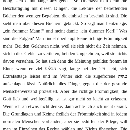
n
ö
tig
, sich damit lange abzugeben. So
Ü
berl
ä
sst
man denn die
Besch
ä
ftigung
mit diesen Dingen, die
Lekt
ü
re
der betreffenden
B
ü
cher
den weniger Begabten, die
einbischen
beschr
ä
nkt
sind. Die
sieht man
ü
ber diesen
B
ü
chern
geb
ü
ckt
. So sagt man heutzutage:
„ein frommer
Mann!“ und meint damit: „ein dummer Kerl!“ Was
sind die
Folgen? Man findet überhaupt keine richtige Frömmigkeit
mehr!
Bei den Gelehrten nicht, weil sie sich nicht die Zeit nehmen,
sich in dies Gebiet zu vertiefen, bei den Ungelehrten, weil
sie nichts
davon verstehen. So hat sich denn die Meinung ge
bildet: fromm ist
Einer, wenn er viel
תהלים
sagt, lange bei
der
ודוי
steht, sich
Extrafasttage leistet und im Winter
si
ch
die zugefrorene
מקוה
aufschlagen
l
ä
sst
.
Nat
ü
rlich
alles Dinge,
gegen die der gesunde
Menschenverstand protestiert. Aber
die richtige Frömmigkeit, die
Gott lieb und
wohlgef
ä
llig
ist,
ist gar nicht so leicht zu erfassen.
Wenn ich an etwas nicht
denke, dann achte ich auch nicht darauf.
Die Grundlagen
und Keime freilich der
Fr
ö
mmigkeit
sind in jedem
nor
malen Menschen vorhanden, aber sie
bed
ü
rfen
der Pflege,
will
man im Einzelnen das Rechte
w
ä
hlen
und Nichts über
sehen. Die