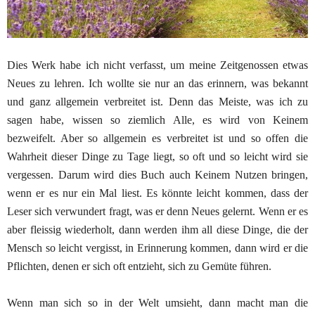
Dies Werk habe ich nicht verfasst, um meine Zeit
genossen etwas
Neues zu lehren. Ich wollte sie nur an das
erinnern, was bekannt
und ganz allgemein verbreitet ist.
Denn das Meiste, was ich zu
sagen habe, wissen so ziemlich
Alle, es wird von Keinem
bezweifelt. Aber so allgemein es
verbreitet ist und so offen die
Wahrheit dieser Dinge zu Tage
liegt, so oft und so leicht wird sie
vergessen. Darum wird
d
ies
Buch auch Keinem Nutzen bringen,
wenn er es nur ein
M
al liest. Es
k
ö
nnte
leicht kommen, dass der
Leser sich
verwundert fragt, was er denn Neues gelernt. Wenn er es
aber fleissig wiederholt, dann werden ihm all diese Dinge,
die der
Mensch so leicht vergisst, in Erinnerung kommen,
dann wird er die
Pflichten, denen er sich oft entzieht, sich
zu
Gem
ü
te
führen.
Wenn man sich so in der Welt umsieht, dann macht
man die