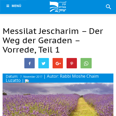
MENÜ
Messilat Jescharim – Der
Weg der Geraden –
Vorrede, Teil 1
| Autor: Rabbi Moshe Chaim
Datum:
7. November 2017
Luzatto
|
Drucke diesen Beitrag