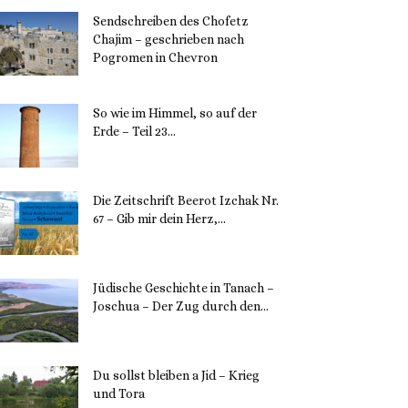
Sendschreiben des Chofetz
Chajim – geschrieben nach
Pogromen in Chevron
12. November 2023
So wie im Himmel, so auf der
Erde – Teil 23...
30. Mai 2023
Die Zeitschrift Beerot Izchak Nr.
67 – Gib mir dein Herz,...
24. Mai 2023
Jüdische Geschichte in Tanach –
Joschua – Der Zug durch den...
23. Mai 2023
Du sollst bleiben a Jid – Krieg
und Tora