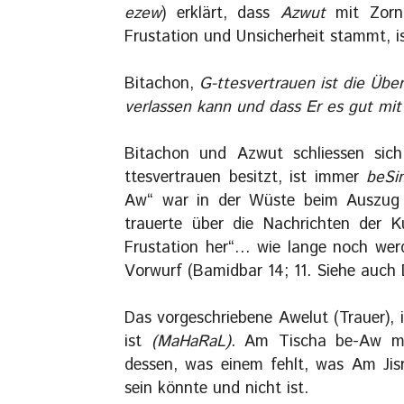
ezew
) erklärt, dass
Azwut
mit Zorn 
Frustation und Unsicherheit stammt, i
Bitachon,
G-ttesvertrauen ist die Üb
verlassen kann und dass Er es gut mi
Bitachon und Azwut schliessen sic
ttesvertrauen besitzt, ist immer
beSi
Aw“ war in der Wüste beim Auszug 
trauerte über die Nachrichten der K
Frustation her“… wie lange noch we
Vorwurf (Bamidbar 14; 11. Siehe auch
Das vorgeschriebene Awelut (Trauer), 
ist
(MaHaRaL)
. Am Tischa be-Aw mu
dessen, was einem fehlt, was Am Jisr
sein könnte und nicht ist.