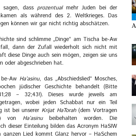
u sagen, dass
prozentual
mehr Juden bei der
mkamen als während des 2. Weltkrieges. Das
en können wir gar nicht richtig abschätzen.
A
chichte sind schlimme „Dinge“ am Tischa be-Aw
all, dann der Zufall wiederholt sich nicht mit
aft diese Dinge auch sein mögen, zeigen sie uns
sen oder abgeschrieben hat.
a be-Aw
Ha’asinu
, das „Abschiedslied“ Mosches,
ochen jüdischer Geschichte behandelt (Bitte
;28 – 32;43!). Dieses wurde jeweils am
etragen, wobei jeden Schabbat nur ein Teil
g ist bei unserer
Krijat HaTorah
(dem Vortragen
at) von
Ha’asinu
beibehalten worden. Die
ch dieser Einteilung bilden das Acronym HaSIW
em ganzen Lied kommt Glanz hervor – HaSchem