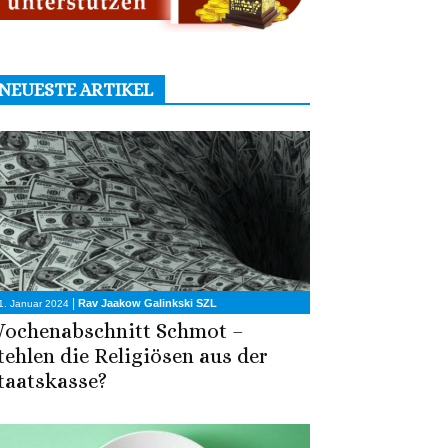
NEUESTE ARTIKEL
|
Rav Jaakow Galinkski SZL
1. Januar 2024
ochenabschnitt Schmot –
tehlen die Religiösen aus der
taatskasse?