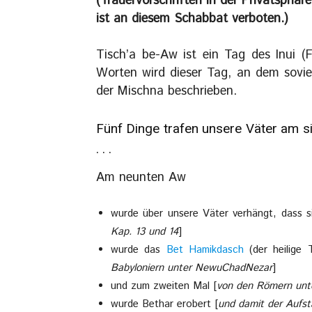
(Trauervorschriften in der Privatsphä
ist an diesem Schabbat verboten.)
Tisch’a be-Aw ist ein Tag des Inui (
Worten wird dieser Tag, an dem soviel
der Mischna beschrieben.
Fünf Dinge trafen unsere Väter am 
. . .
Am neunten Aw
wurde über unsere Väter verhängt, dass sie
Kap. 13 und 14
]
wurde das
Bet Hamikdasch
(der heilige 
Babyloniern unter NewuChadNezar
]
und zum zweiten Mal [
von den Römern unte
wurde Bethar erobert [
und damit der Aufs