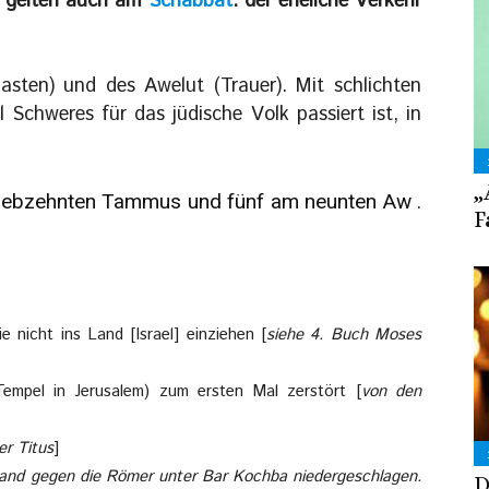
re gelten auch am
Schabbat
: der eheliche Verkehr
Fasten) und des Awelut (Trauer). Mit schlichten
 Schweres für das jüdische Volk passiert ist, in
„
siebzehnten Tammus und fünf am neunten Aw .
F
 nicht ins Land [Israel] einziehen [
siehe 4. Buch Moses
Tempel in Jerusalem) zum ersten Mal zerstört [
von den
r Titus
]
tand gegen die Römer unter Bar Kochba niedergeschlagen.
D