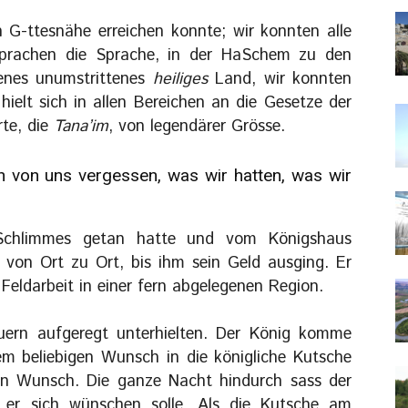
n G-ttesnähe erreichen konnte; wir konnten alle
 sprachen die Sprache, in der HaSchem zu den
genes unumstrittenes
heiliges
Land, wir konnten
hielt sich in allen Bereichen an die Gesetze der
rte, die
Tana’im
, von legendärer Grösse.
 von uns vergessen, was wir hatten, was wir
Schlimmes getan hatte und vom Königshaus
von Ort zu Ort, bis ihm sein Geld ausging. Er
 Feldarbeit in einer fern abgelegenen Region.
auern aufgeregt unterhielten. Der König komme
m beliebigen Wunsch in die königliche Kutsche
den Wunsch. Die ganze Nacht hindurch sass der
 er sich wünschen solle. Als die Kutsche am