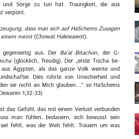
und Sorge zu tun hat. Traurigkeit, die aus
st verpönt.
erzeugung, dass man sich auf HaSchems Zusagen
t einem meint
(Chowat Halewawot).
h gegenseitig aus. Der
Ba’al Bitachon
, der G-
mcha
(glücklich, freudig). Der „erste Tischa be-
aus Ägypten, als das ganze Volk weinte und
undschafter. Dies rührte von Unsicherheit und
rden sie nicht an Mich glauben…“ so HaSchems
 Dewarim 1;32-33)
ist das Gefühl, das mit einem Verlust verbunden
ss man fühlen, bedauern, sich bewusst sein
ael fehlt, was der Welt fehlt. Trauern um was