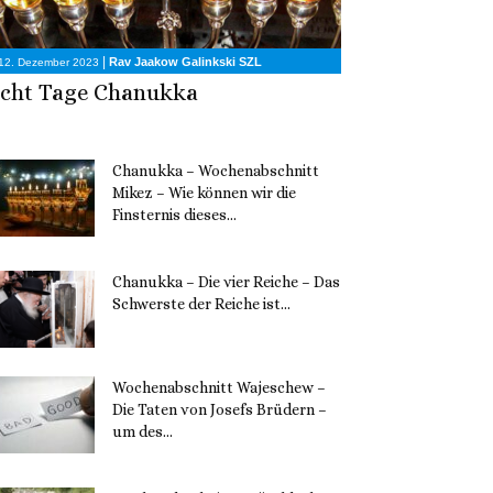
|
Rav Jaakow Galinkski SZL
12. Dezember 2023
cht Tage Chanukka
Chanukka – Wochenabschnitt
Mikez – Wie können wir die
Finsternis dieses...
11. Dezember 2023
Chanukka – Die vier Reiche – Das
Schwerste der Reiche ist...
11. Dezember 2023
Wochenabschnitt Wajeschew –
Die Taten von Josefs Brüdern –
um des...
6. Dezember 2023