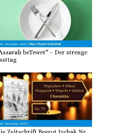
|
Rav Chaim Grünfeld
19. Dezember 2023
Assarah beTewet“ – Der strenge
asttag
|
19. Dezember 2023
ie Zeitschrift Beerot Izchak Nr.