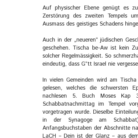
Auf physischer Ebene genügt es z
Zerstörung des zweiten Tempels u
Ausmass des geistiges Schadens hingeg
Auch in der „neueren“ jüdischen Ges
geschehen. Tischa be-Aw ist kein Zuf
solcher Regelmässigkeit. So schmerzh
eindeutig, dass G“tt Israel nie verges
In vielen Gemeinden wird am Tisch
gelesen, welches die schwersten Ep
nachlesen 5. Buch Moses Kap 31
Schabbatnachmittag im Tempel vorg
vorgetragen wurde. Dieselbe Einteilun
in der Synagoge am Schabb
Anfangsbuchstaben der Abschnitte na
LaCH – Dein ist der Glanz – aus d