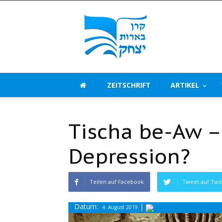
Beerot
Izchak
Deutschland
ZEITSCHRIFT
ARTIKEL
Tischa be-Aw –
Depression?
Teilen auf Facebook
Tweet auf Twit
Datum:
|
4. August 2019