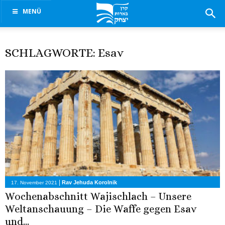
MENÜ
SCHLAGWORTE: Esav
|
Rav Jehuda Korolnik
17. November 2021
Wochenabschnitt Wajischlach – Unsere
Weltanschauung – Die Waffe gegen Esav
und...