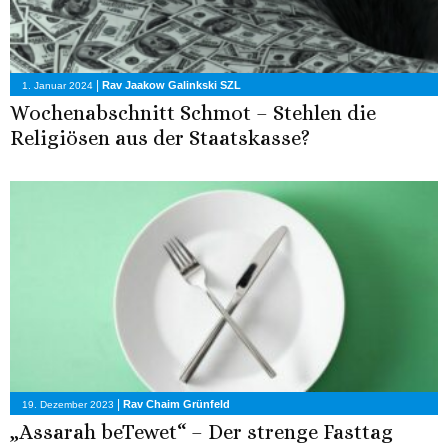
|
Rav Jaakow Galinkski SZL
1. Januar 2024
Wochenabschnitt Schmot – Stehlen die
Religiösen aus der Staatskasse?
|
Rav Chaim Grünfeld
19. Dezember 2023
„Assarah beTewet“ – Der strenge Fasttag