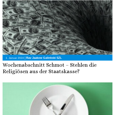
|
Rav Jaakow Galinkski SZL
1. Januar 2024
Wochenabschnitt Schmot – Stehlen die
Religiösen aus der Staatskasse?