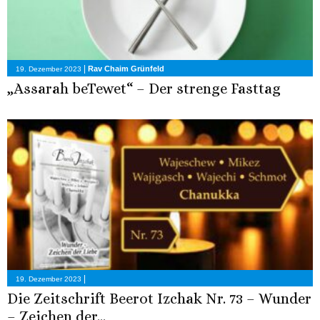
|
Rav Chaim Grünfeld
19. Dezember 2023
„Assarah beTewet“ – Der strenge Fasttag
|
19. Dezember 2023
Die Zeitschrift Beerot Izchak Nr. 73 – Wunder
– Zeichen der...