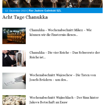
|
Rav Jaakow Galinkski SZL
12. Dezember 2023
Acht Tage Chanukka
Chanukka – Wochenabschnitt Mikez – Wie
können wir die Finsternis dieses...
11. Dezember 2023
Chanukka – Die vier Reiche – Das Schwerste der
Reiche ist...
11. Dezember 2023
Wochenabschnitt Wajeschew – Die Taten von
Josefs Brüdern – um des...
6. Dezember 2023
Wochenabschnitt Wajischlach – Der Sinn hinter
Jakovs Botschaft an Esaw