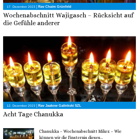
|
Rav Chaim Grünfeld
17. Dezember 2023
Wochenabschnitt Wajigasch – Rücksicht auf
die Gefühle anderer
|
Rav Jaakow Galinkski SZL
12. Dezember 2023
Acht Tage Chanukka
Chanukka – Wochenabschnitt Mikez – Wie
können wir die Finsternis dieses...