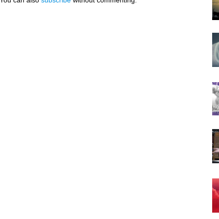
 You can also
subscribe
without commenting.