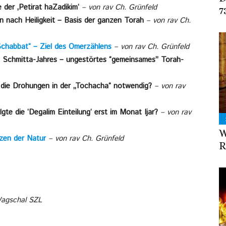
der ‚Petirat haZadikim‘
– von rav Ch. Grünfeld
7
 nach Heiligkeit – Basis der ganzen Torah
– von rav Ch.
chabbat“ – Ziel des Omerzählens
– von rav Ch. Grünfeld
 Schmitta-Jahres – ungestörtes “gemeinsames” Torah-
die Drohungen in der „Tochacha“ notwendig?
– von rav
te die ‘Degalim Einteilung‘ erst im Monat Ijar?
– von rav
W
zen der Natur
– von rav Ch. Grünfeld
R
Wagschal SZL