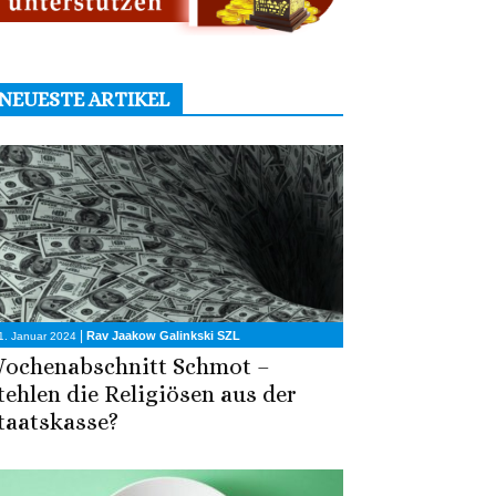
NEUESTE ARTIKEL
|
Rav Jaakow Galinkski SZL
1. Januar 2024
ochenabschnitt Schmot –
tehlen die Religiösen aus der
taatskasse?