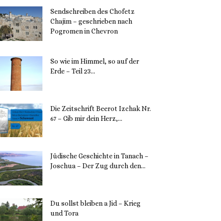
Sendschreiben des Chofetz
Chajim – geschrieben nach
Pogromen in Chevron
12. November 2023
So wie im Himmel, so auf der
Erde – Teil 23...
30. Mai 2023
Die Zeitschrift Beerot Izchak Nr.
67 – Gib mir dein Herz,...
24. Mai 2023
Jüdische Geschichte in Tanach –
Joschua – Der Zug durch den...
23. Mai 2023
Du sollst bleiben a Jid – Krieg
und Tora