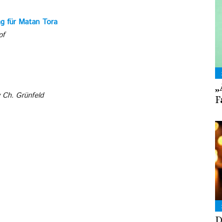
ung für Matan Tora
of
„
 Ch. Grünfeld
F
D