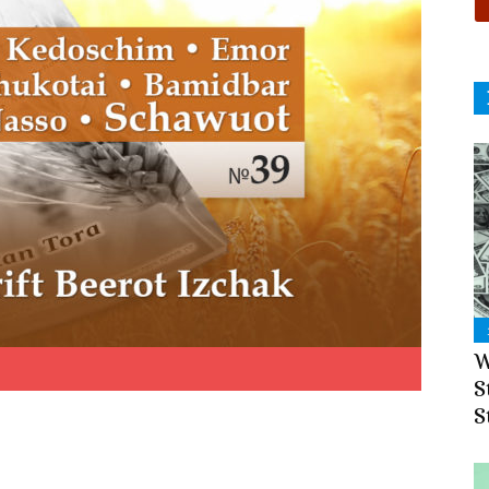
W
S
S