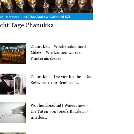
|
Rav Jaakow Galinkski SZL
12. Dezember 2023
cht Tage Chanukka
Chanukka – Wochenabschnitt
Mikez – Wie können wir die
Finsternis dieses...
11. Dezember 2023
Chanukka – Die vier Reiche – Das
Schwerste der Reiche ist...
11. Dezember 2023
Wochenabschnitt Wajeschew –
Die Taten von Josefs Brüdern –
um des...
6. Dezember 2023