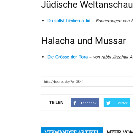
Jüdische Weltanscha
Du sollst bleiben a Jid
– Erinnerungen von R
Halacha und Mussar
Die Grösse der Tora
– von rabbi Jitzchak
TEILEN
Facebook
Twitter
VERWANDTE ARTIKEL
MEHR VO