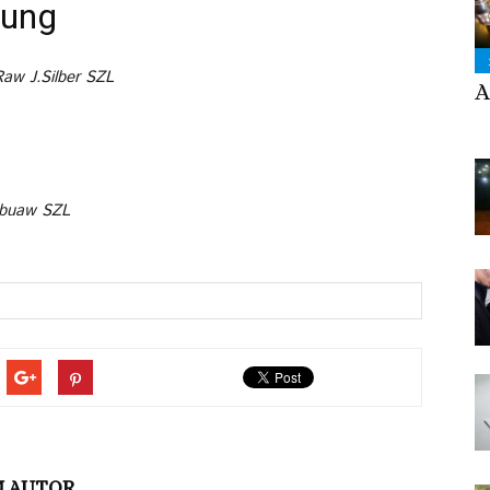
uung
aw J.Silber SZL
A
 Abuaw SZL
M AUTOR