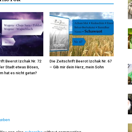
ift Beerot Izchak Nr. 72
Die Zeitschrift Beerot Izchak Nr. 67
der Stadt etwas Böses,
– Gib mir dein Herz, mein Sohn
 hat es nicht getan?
geben