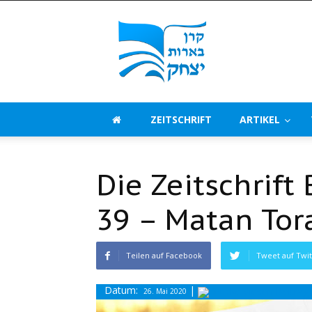
Beerot
Izchak
Deutschland
ZEITSCHRIFT
ARTIKEL
Die Zeitschrift
39 – Matan Tor
Teilen auf Facebook
Tweet auf Twit
Datum:
|
26. Mai 2020