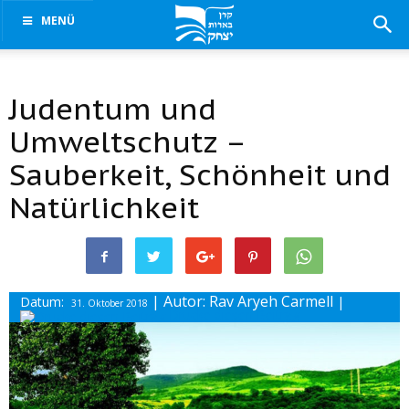
MENÜ
Judentum und
Umweltschutz –
Sauberkeit, Schönheit und
Natürlichkeit
| Autor: Rav Aryeh Carmell
Datum:
|
31. Oktober 2018
Drucke diesen Beitrag