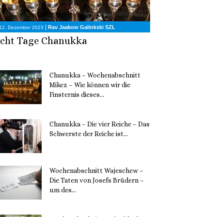
|
Rav Jaakow Galinkski SZL
12. Dezember 2023
cht Tage Chanukka
Chanukka – Wochenabschnitt
Mikez – Wie können wir die
Finsternis dieses...
11. Dezember 2023
Chanukka – Die vier Reiche – Das
Schwerste der Reiche ist...
11. Dezember 2023
Wochenabschnitt Wajeschew –
Die Taten von Josefs Brüdern –
um des...
6. Dezember 2023