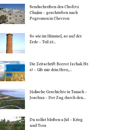
Sendschreiben des Chofetz
Chajim – geschrieben nach
Pogromen in Chevron
12. November 2023
So wie im Himmel, so auf der
Erde – Teil 23...
30. Mai 2023
Die Zeitschrift Beerot Izchak Nr.
67 – Gib mir dein Herz,...
24. Mai 2023
Jüdische Geschichte in Tanach –
Joschua – Der Zug durch den...
23. Mai 2023
Du sollst bleiben a Jid – Krieg
und Tora