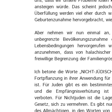
uns, dass wir unsere Probleme lösen 
ansteigen würde. Das scheint jedoc
Überfüllung werden viel eher durch 
Geburtenzunahme hervorgebracht, wie
Aber nehmen wir nun einmal an, 
unbegrenzte Bevölkerungszunahme e
Lebensbedingungen hervorgerufen w
anzunehmen, dass von halachischer 
freiwillige Begrenzung der Familiengrö
Ich betone die Worte „NICHT-JÜDISCH
Fortpflanzung in ihrer Anwendung für
ist. Für Juden gibt es ein bestimmte
und die Empfängnisverhütung ist
verboten. Für Nichtjuden ist die Lag
Gesetz, sich zu vermehren. Es gibt nu
des Allmächtigen, in den Worten von J