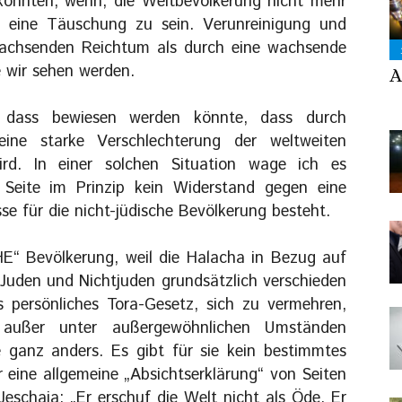
könnten, wenn, die Weltbevölkerung nicht mehr
h eine Täuschung zu sein. Verunreinigung und
wachsenden Reichtum als durch eine wachsende
 wir sehen werden.
A
dass bewiesen werden könnte, dass durch
ine starke Verschlechterung der weltweiten
ird. In einer solchen Situation wage ich es
Seite im Prinzip kein Widerstand gegen eine
sse für die nicht-jüdische Bevölkerung besteht.
E“ Bevölkerung, weil die Halacha in Bezug auf
 Juden und Nichtjuden grundsätzlich verschieden
s persönliches Tora-Gesetz, sich zu vermehren,
 außer unter außergewöhnlichen Umständen
e ganz anders. Es gibt für sie kein bestimmtes
r eine allgemeine „Absichtserklärung“ von Seiten
eschaja: „Er erschuf die Welt nicht als Öde, Er