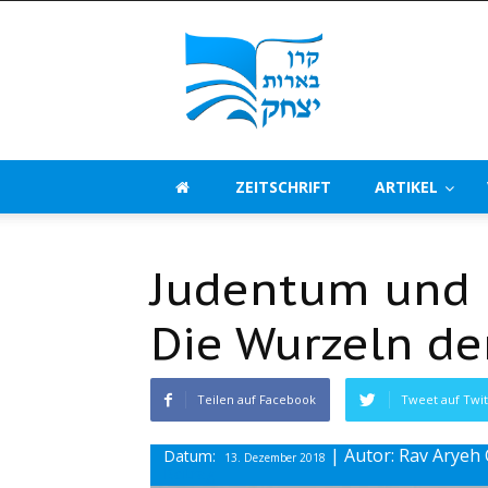
Beerot
Izchak
Deutschland
ZEITSCHRIFT
ARTIKEL
Judentum und 
Die Wurzeln de
Teilen auf Facebook
Tweet auf Twit
| Autor: Rav Aryeh
Datum:
13. Dezember 2018
Beitrag