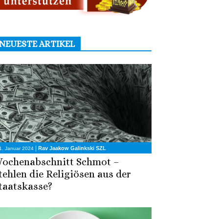
NEUESTE ARTIKEL
|
Rav Jaakow Galinkski SZL
1. Januar 2024
ochenabschnitt Schmot –
tehlen die Religiösen aus der
taatskasse?