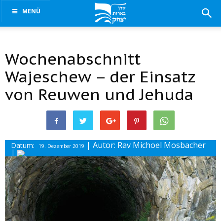
MENÜ
Wochenabschnitt
Wajeschew – der Einsatz
von Reuwen und Jehuda
| Autor: Rav Michoel Mosbacher
Datum:
19. Dezember 2019
|
Drucke diesen Beitrag