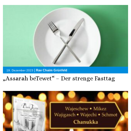
|
Rav Chaim Grünfeld
19. Dezember 2023
„Assarah beTewet“ – Der strenge Fasttag