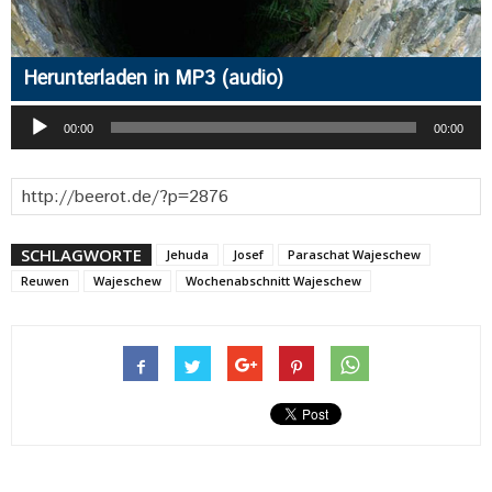
Herunterladen in MP3 (audio)
Audio-
00:00
00:00
Player
SCHLAGWORTE
Jehuda
Josef
Paraschat Wajeschew
Reuwen
Wajeschew
Wochenabschnitt Wajeschew