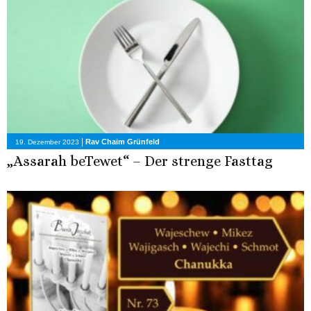
|
Rav Chaim Grünfeld
19. Dezember 2023
„Assarah beTewet“ – Der strenge Fasttag