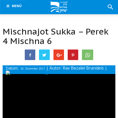
MENÜ
Mischnajot Sukka – Perek
4 Mischna 6
| Autor: Rav Bezalel Brandeis
Datum:
|
26. Dezember 2021
Drucke diesen Beitrag