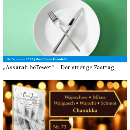
|
Rav Chaim Grünfeld
19. Dezember 2023
„Assarah beTewet“ – Der strenge Fasttag