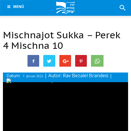
MENÜ
Mischnajot Sukka – Perek
4 Mischna 10
| Autor: Rav Bezalel Brandeis
Datum:
|
7. Januar 2022
Drucke diesen Beitrag