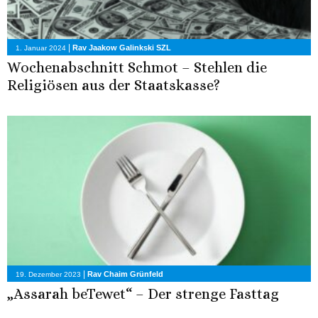
|
Rav Jaakow Galinkski SZL
1. Januar 2024
Wochenabschnitt Schmot – Stehlen die
Religiösen aus der Staatskasse?
|
Rav Chaim Grünfeld
19. Dezember 2023
„Assarah beTewet“ – Der strenge Fasttag