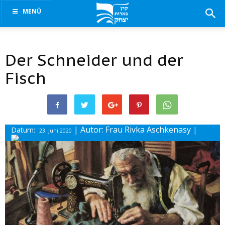
MENÜ
Der Schneider und der
Fisch
| Autor: Frau Rivka Aschkenasy
Datum:
|
23. Juni 2020
Drucke diesen Beitrag