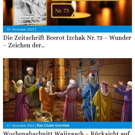
|
19. Dezember 2023
Die Zeitschrift Beerot Izchak Nr. 73 – Wunder
– Zeichen der...
|
Rav Chaim Grünfeld
17. Dezember 2023
Wochenabschnitt Wajigasch – Rücksicht auf