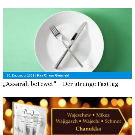
|
Rav Chaim Grünfeld
19. Dezember 2023
„Assarah beTewet“ – Der strenge Fasttag