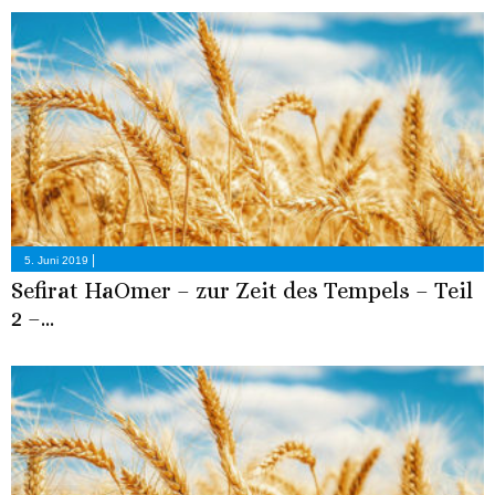
|
5. Juni 2019
Sefirat HaOmer – zur Zeit des Tempels – Teil
2 –...