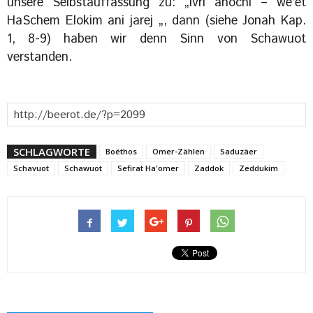
unsere Selbstauffassung zu: „Ivri anochi – we’et
HaSchem Elokim ani jarej „, dann (siehe Jonah Kap.
1, 8-9) haben wir denn Sinn von Schawuot
verstanden.
SCHLAGWORTE
Boëthos
Omer-Zählen
Saduzäer
Schavuot
Schawuot
Sefirat Ha'omer
Zaddok
Zeddukim