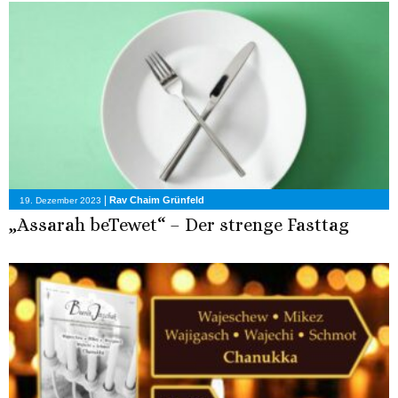
|
Rav Chaim Grünfeld
19. Dezember 2023
„Assarah beTewet“ – Der strenge Fasttag