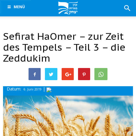
MENÜ
Sefirat HaOmer – zur Zeit
des Tempels – Teil 3 – die
Zeddukim
Datum:
|
Drucke diesen
6. Juni 2019
Beitrag