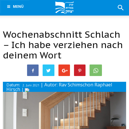
MENÜ
Wochenabschnitt Schlach
– Ich habe verziehen nach
deinem Wort
| Autor: Rav Schimschon Raphael
Datum:
2. Juni 2021
Hirsch
|
Drucke diesen Beitrag