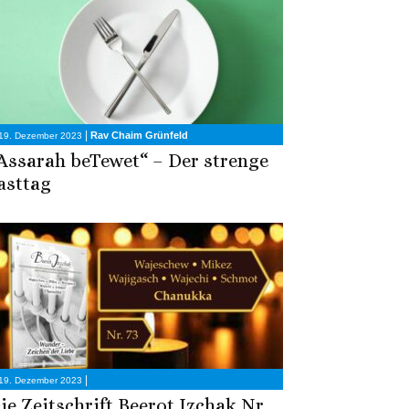
|
Rav Chaim Grünfeld
19. Dezember 2023
Assarah beTewet“ – Der strenge
asttag
|
19. Dezember 2023
ie Zeitschrift Beerot Izchak Nr.