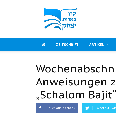
Beerot
Izchak
Deutschland
ZEITSCHRIFT
ARTIKEL
Wochenabschni
Anweisungen z
„Schalom Bajit“
Teilen auf Facebook
Tweet auf Twit