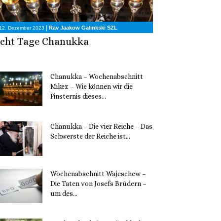
|
Rav Jaakow Galinkski SZL
12. Dezember 2023
cht Tage Chanukka
Chanukka – Wochenabschnitt
Mikez – Wie können wir die
Finsternis dieses...
11. Dezember 2023
Chanukka – Die vier Reiche – Das
Schwerste der Reiche ist...
11. Dezember 2023
Wochenabschnitt Wajeschew –
Die Taten von Josefs Brüdern –
um des...
6. Dezember 2023