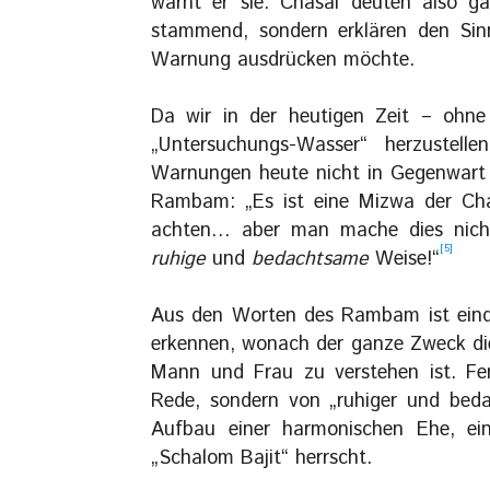
warnt er sie. Chasal deuten also g
stammend, sondern erklären den Sin
Warnung ausdrücken möchte.
Da wir in der heutigen Zeit – ohne
„Untersuchungs-Wasser“ herzustell
Warnungen heute nicht in Gegenwart 
Rambam: „Es ist eine Mizwa der Cha
achten… aber man mache dies nicht
[5]
ruhige
und
bedachtsame
Weise!“
Aus den Worten des Rambam ist einde
erkennen, wonach der ganze Zweck die
Mann und Frau zu verstehen ist. Fer
Rede, sondern von „ruhiger und be
Aufbau einer harmonischen Ehe, ein
„Schalom Bajit“ herrscht.