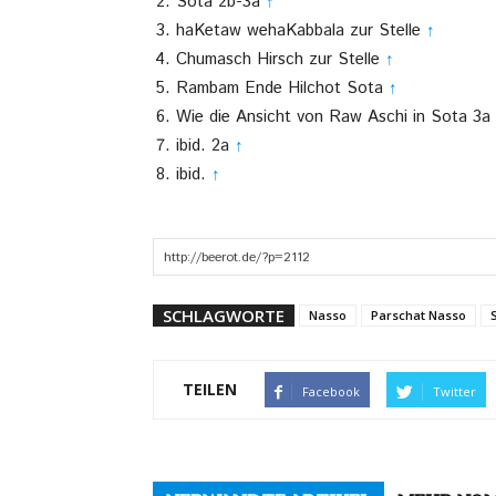
Sota 2b-3a
↑
haKetaw wehaKabbala zur Stelle
↑
Chumasch Hirsch zur Stelle
↑
Rambam Ende Hilchot Sota
↑
Wie die Ansicht von Raw Aschi in Sota 3a
ibid. 2a
↑
ibid.
↑
SCHLAGWORTE
Nasso
Parschat Nasso
TEILEN
Facebook
Twitter