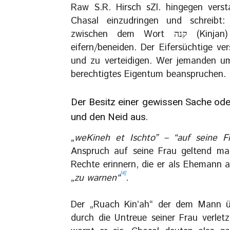
Raw S.R. Hirsch sZl. hingegen verst
Chasal einzudringen und schreibt:
zwischen dem Wort קנה (Kinjan) – erwerben/besitzen und קנא (Kin’ah) –
eifern/beneiden. Der Eifersüchtige v
und zu verteidigen. Wer jemanden um
berechtigtes Eigentum beanspruchen.
Der Besitz einer gewissen Sache ode
und den Neid aus.
„weKineh et Ischto” – “auf seine Fr
Anspruch auf seine Frau geltend mac
Rechte erinnern, die er als Ehemann a
[4]
„zu warnen“
.
Der „Ruach Kin’ah“ der dem Mann üb
durch die Untreue seiner Frau verlet