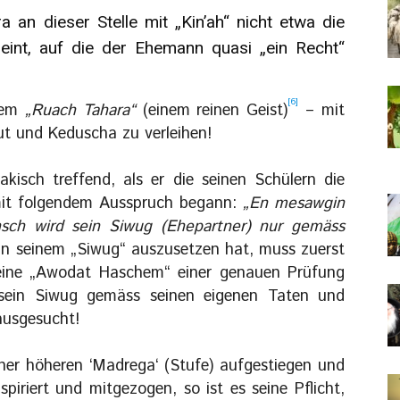
 an dieser Stelle mit „Kin’ah“ nicht etwa die
eint, auf die der Ehemann quasi „ein Recht“
[6]
inem
„Ruach Tahara“
(einem reinen Geist)
– mit
ut und Keduscha zu verleihen!
akisch treffend, als er die seinen Schülern die
 mit folgendem Ausspruch begann:
„En mesawgin
sch wird sein Siwug (Ehepartner) nur gemäss
an seinem „Siwug“ auszusetzen hat, muss zuerst
eine „Awodat Haschem“ einer genauen Prüfung
m sein Siwug gemäss seinen eigenen Taten und
ausgesucht!
einer höheren ‘Madrega‘ (Stufe) aufgestiegen und
spiriert und mitgezogen, so ist es seine Pflicht,