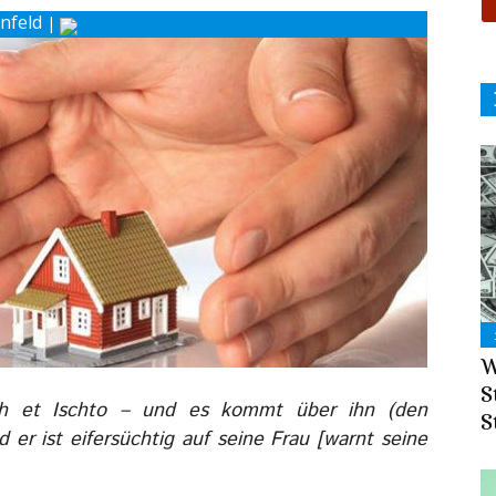
ünfeld
|
Drucke diesen Beitrag
W
S
eh et Ischto – und es kommt über ihn (den
S
 er ist eifersüchtig auf seine Frau [warnt seine