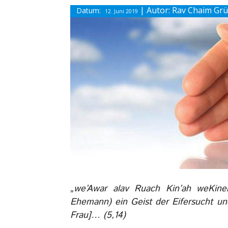
| Autor: Rav Chaim Gr
Datum:
12. Juni 2019
„we’Awar alav Ruach Kin’ah weKin
Ehemann) ein Geist der Eifersucht und
Frau]… (5,14)