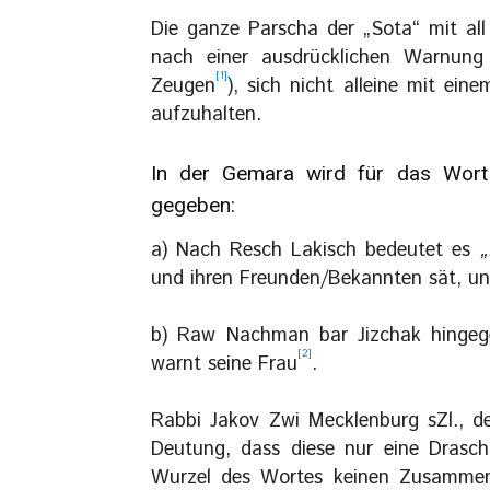
Die ganze Parscha der „Sota“ mit all
nach einer ausdrücklichen Warnun
[1]
Zeugen
), sich nicht alleine mit e
aufzuhalten.
In der Gemara wird für das Wort „
gegeben:
a) Nach Resch Lakisch bedeutet es
„
und ihren Freunden/Bekannten sät, und
b) Raw Nachman bar Jizchak hingeg
[2]
warnt seine Frau
.
Rabbi Jakov Zwi Mecklenburg sZl., d
Deutung, dass diese nur eine Drasch
Wurzel des Wortes keinen Zusammen