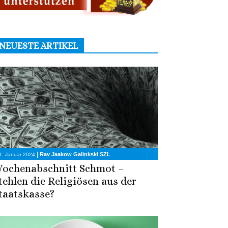
NEUESTE ARTIKEL
|
Rav Jaakow Galinkski SZL
1. Januar 2024
ochenabschnitt Schmot –
tehlen die Religiösen aus der
taatskasse?