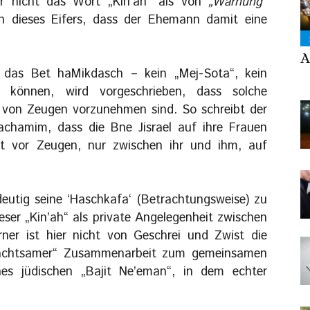
ar nicht das Wort „Kin’ah“ als von
„Warnung“
n dieses Eifers, dass der Ehemann damit eine
A
 das Bet haMikdasch – kein „Mej-Sota“, kein
en können, wird vorgeschrieben, dass solche
von Zeugen vorzunehmen sind. So schreibt der
chamim, dass die Bne Jisrael auf ihre Frauen
 vor Zeugen, nur zwischen ihr und ihm, auf
utig seine ‘Haschkafa‘ (Betrachtungsweise) zu
ser „Kin’ah“ als private Angelegenheit zwischen
ner ist hier nicht von Geschrei und Zwist die
dachtsamer“ Zusammenarbeit zum gemeinsamen
es jüdischen „Bajit Ne’eman“, in dem echter