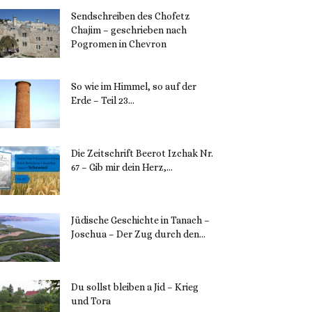
Sendschreiben des Chofetz
Chajim – geschrieben nach
Pogromen in Chevron
12. November 2023
So wie im Himmel, so auf der
Erde – Teil 23...
30. Mai 2023
Die Zeitschrift Beerot Izchak Nr.
67 – Gib mir dein Herz,...
24. Mai 2023
Jüdische Geschichte in Tanach –
Joschua – Der Zug durch den...
23. Mai 2023
Du sollst bleiben a Jid – Krieg
und Tora