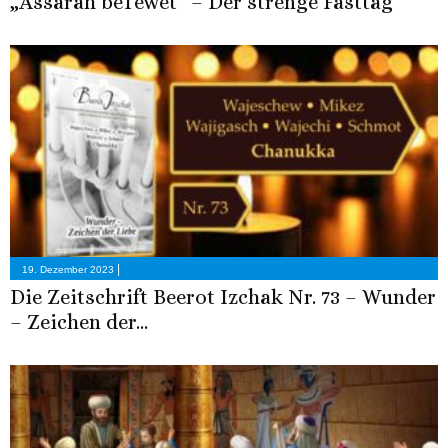
„Assarah beTewet“ – Der strenge Fasttag
|
19. Dezember 2023
Die Zeitschrift Beerot Izchak Nr. 73 – Wunder
– Zeichen der...