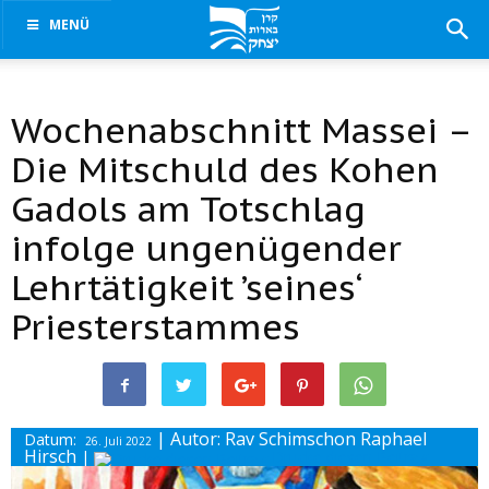
MENÜ
Wochenabschnitt Massei –
Die Mitschuld des Kohen
Gadols am Totschlag
infolge ungenügender
Lehrtätigkeit ’seines‘
Priesterstammes
| Autor: Rav Schimschon Raphael
Datum:
26. Juli 2022
Hirsch
|
Drucke diesen Beitrag