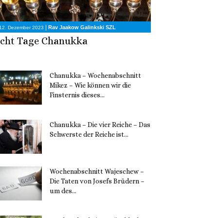
|
Rav Jaakow Galinkski SZL
12. Dezember 2023
cht Tage Chanukka
Chanukka – Wochenabschnitt
Mikez – Wie können wir die
Finsternis dieses...
11. Dezember 2023
Chanukka – Die vier Reiche – Das
Schwerste der Reiche ist...
11. Dezember 2023
Wochenabschnitt Wajeschew –
Die Taten von Josefs Brüdern –
um des...
6. Dezember 2023