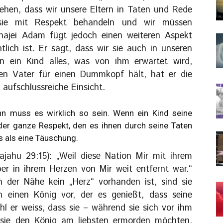
ehen, dass wir unsere Eltern in Taten und Rede
sie mit Respekt behandeln und wir müssen
Chajei Adam fügt jedoch einen weiteren Aspekt
htlich ist. Er sagt, dass wir sie auch in unseren
 ein Kind alles, was von ihm erwartet wird,
nen Vater für einen Dummkopf hält, hat er die
e aufschlussreiche Einsicht.
n muss es wirklich so sein. Wenn ein Kind seine
t der ganze Respekt, den es ihnen durch seine Taten
s als eine Täuschung.
jahu 29:15): „Weil diese Nation Mir mit ihrem
r in ihrem Herzen von Mir weit entfernt war.“
 der Nähe kein „Herz“ vorhanden ist, sind sie
ch einen König vor, der es genießt, dass seine
l er weiss, dass sie – während sie sich vor ihm
sie den König am liebsten ermorden möchten.