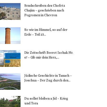
Sendschreiben des Chofetz
Chajim – geschrieben nach
Pogromen in Chevron
12. November 2023
So wie im Himmel, so auf der
Erde – Teil 23...
30. Mai 2023
Die Zeitschrift Beerot Izchak Nr.
67 – Gib mir dein Herz,...
24. Mai 2023
Jüdische Geschichte in Tanach –
Joschua – Der Zug durch den...
23. Mai 2023
Du sollst bleiben a Jid – Krieg
und Tora