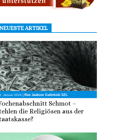
NEUESTE ARTIKEL
|
Rav Jaakow Galinkski SZL
1. Januar 2024
ochenabschnitt Schmot –
tehlen die Religiösen aus der
taatskasse?