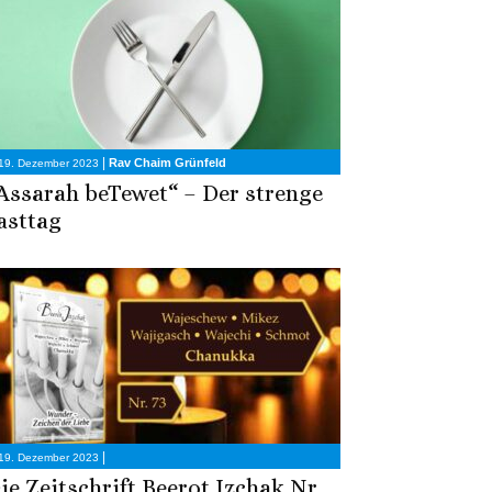
|
Rav Chaim Grünfeld
19. Dezember 2023
Assarah beTewet“ – Der strenge
asttag
|
19. Dezember 2023
ie Zeitschrift Beerot Izchak Nr.