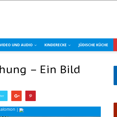
VIDEO UND AUDIO
KINDERECKE
JÜDISCHE KÜCHE
hung – Ein Bild
ter
 Salomon
|
Drucke diesen