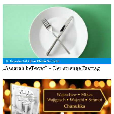
|
Rav Chaim Grünfeld
19. Dezember 2023
„Assarah beTewet“ – Der strenge Fasttag