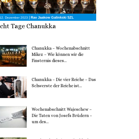
|
Rav Jaakow Galinkski SZL
12. Dezember 2023
cht Tage Chanukka
Chanukka – Wochenabschnitt
Mikez – Wie können wir die
Finsternis dieses...
11. Dezember 2023
Chanukka – Die vier Reiche – Das
Schwerste der Reiche ist...
11. Dezember 2023
Wochenabschnitt Wajeschew –
Die Taten von Josefs Brüdern –
um des...
6. Dezember 2023