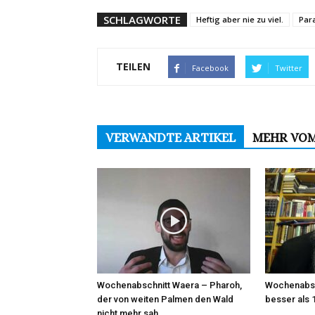
SCHLAGWORTE
Heftig aber nie zu viel.
Par
TEILEN
Facebook
Twitter
VERWANDTE ARTIKEL
MEHR VO
Wochenabschnitt Waera – Pharoh,
Wochenabsc
der von weiten Palmen den Wald
besser als 
nicht mehr sah