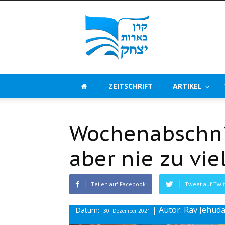
Beerot
Izchak
Deutschland
ZEITSCHRIFT
ARTIKEL
Wochenabschnit
aber nie zu viel
Teilen auf Facebook
Tweet auf Twit
| Autor: Rav Jehud
Datum:
30. Dezember 2021
Beitrag