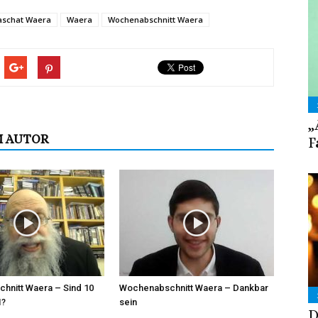
die
aschat Waera
Waera
Wochenabschnitt Waera
Lautstärke
zu
regeln.
„
M AUTOR
F
hnitt Waera – Sind 10
Wochenabschnitt Waera – Dankbar
1?
sein
D