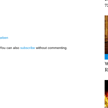
7
geben
 You can also
subscribe
without commenting.
W
R