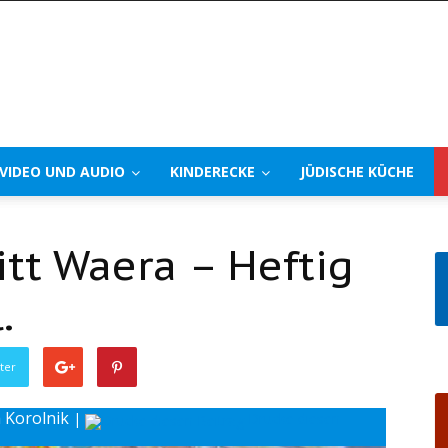
VIDEO UND AUDIO
KINDERECKE
JÜDISCHE KÜCHE
t Waera – Heftig
.
ter
a Korolnik
|
Drucke diesen