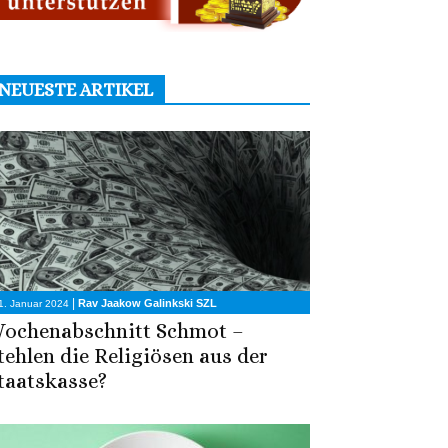
NEUESTE ARTIKEL
|
Rav Jaakow Galinkski SZL
1. Januar 2024
ochenabschnitt Schmot –
tehlen die Religiösen aus der
taatskasse?