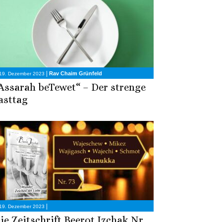
|
Rav Chaim Grünfeld
19. Dezember 2023
Assarah beTewet“ – Der strenge
asttag
|
19. Dezember 2023
ie Zeitschrift Beerot Izchak Nr.