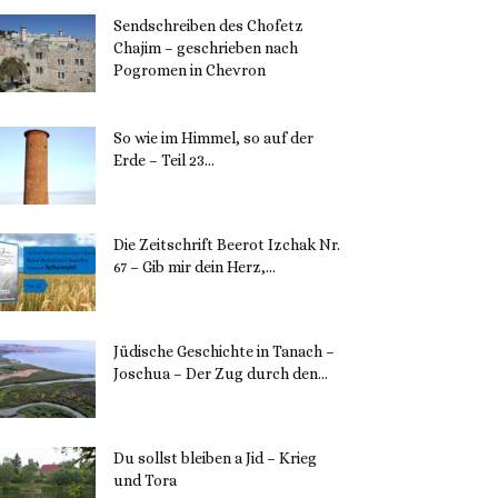
Sendschreiben des Chofetz
Chajim – geschrieben nach
Pogromen in Chevron
12. November 2023
So wie im Himmel, so auf der
Erde – Teil 23...
30. Mai 2023
Die Zeitschrift Beerot Izchak Nr.
67 – Gib mir dein Herz,...
24. Mai 2023
Jüdische Geschichte in Tanach –
Joschua – Der Zug durch den...
23. Mai 2023
Du sollst bleiben a Jid – Krieg
und Tora