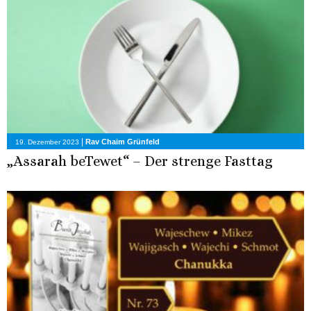
|
Rav Chaim Grünfeld
19. Dezember 2023
„Assarah beTewet“ – Der strenge Fasttag