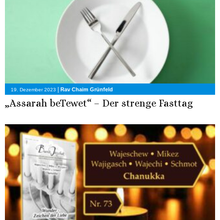
|
Rav Chaim Grünfeld
19. Dezember 2023
„Assarah beTewet“ – Der strenge Fasttag