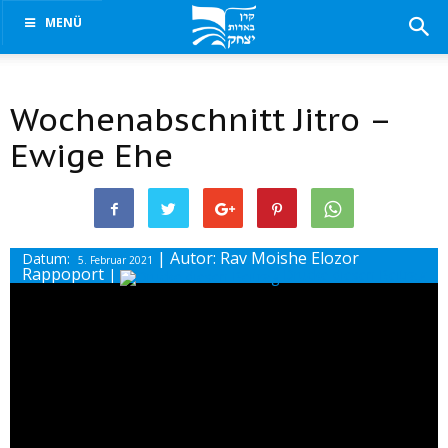
MENÜ
Wochenabschnitt Jitro –
Ewige Ehe
| Autor: Rav Moishe Elozor
Datum:
5. Februar 2021
Rappoport
|
Drucke diesen Beitrag