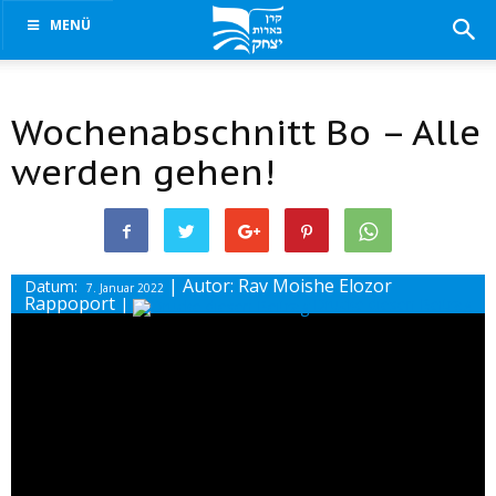
MENÜ
Wochenabschnitt Bo – Alle
werden gehen!
| Autor: Rav Moishe Elozor
Datum:
7. Januar 2022
Rappoport
|
Drucke diesen Beitrag