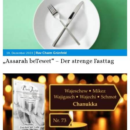
|
Rav Chaim Grünfeld
19. Dezember 2023
„Assarah beTewet“ – Der strenge Fasttag