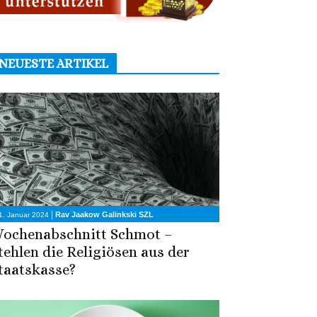
NEUESTE ARTIKEL
|
Rav Jaakow Galinkski SZL
1. Januar 2024
ochenabschnitt Schmot –
tehlen die Religiösen aus der
taatskasse?