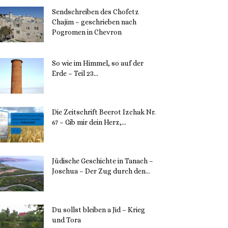
Sendschreiben des Chofetz
Chajim – geschrieben nach
Pogromen in Chevron
12. November 2023
So wie im Himmel, so auf der
Erde – Teil 23...
30. Mai 2023
Die Zeitschrift Beerot Izchak Nr.
67 – Gib mir dein Herz,...
24. Mai 2023
Jüdische Geschichte in Tanach –
Joschua – Der Zug durch den...
23. Mai 2023
Du sollst bleiben a Jid – Krieg
und Tora