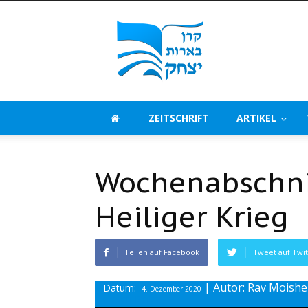
Beerot
Izchak
Deutschland
ZEITSCHRIFT
ARTIKEL
Wochenabschnit
Heiliger Krieg
Teilen auf Facebook
Tweet auf Twit
| Autor: Rav Moish
Datum:
4. Dezember 2020
diesen Beitrag