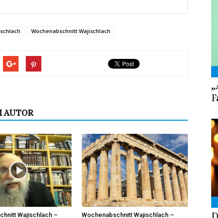
ischlach
Wochenabschnitt Wajischlach
„
F
M AUTOR
D
hnitt Wajischlach –
Wochenabschnitt Wajischlach –