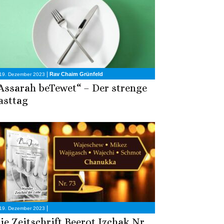
|
Rav Chaim Grünfeld
19. Dezember 2023
Assarah beTewet“ – Der strenge
asttag
|
19. Dezember 2023
ie Zeitschrift Beerot Izchak Nr.