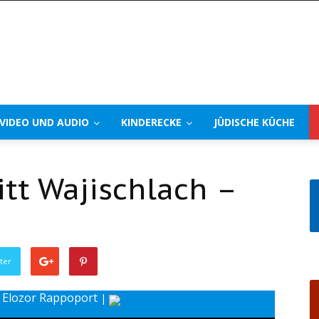
VIDEO UND AUDIO
KINDERECKE
JÜDISCHE KÜCHE
t Wajischlach –
ter
e Elozor Rappoport
|
Drucke