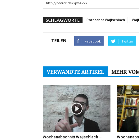
SCHLAGWORTE
Paraschat Wajischlach
Waj
TEILEN
Facebook
Twitter
VERWANDTE ARTIKEL
MEHR VO
Wochenabschnitt Wajischlach –
Wochenabsc