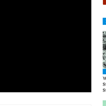
W
S
S