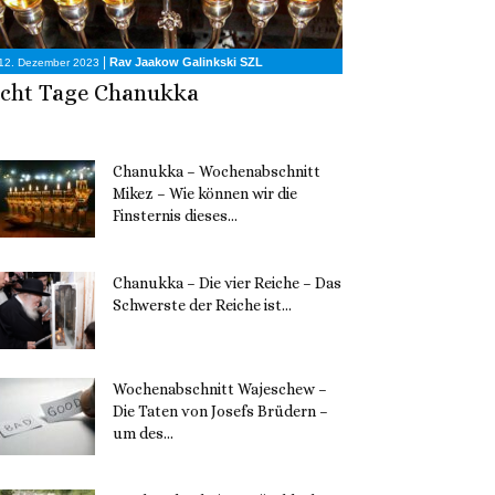
|
Rav Jaakow Galinkski SZL
12. Dezember 2023
cht Tage Chanukka
Chanukka – Wochenabschnitt
Mikez – Wie können wir die
Finsternis dieses...
11. Dezember 2023
Chanukka – Die vier Reiche – Das
Schwerste der Reiche ist...
11. Dezember 2023
Wochenabschnitt Wajeschew –
Die Taten von Josefs Brüdern –
um des...
6. Dezember 2023