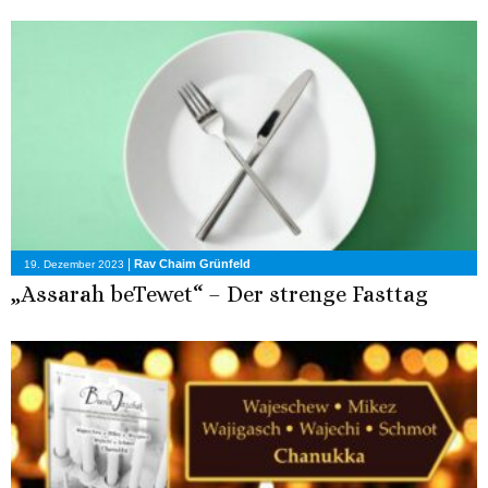
|
Rav Chaim Grünfeld
19. Dezember 2023
„Assarah beTewet“ – Der strenge Fasttag