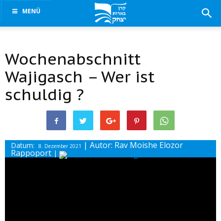
MENÜ
Wochenabschnitt
Wajigasch – Wer ist
schuldig ?
| Autor: Rav Moishe Elozor
Datum:
8. Dezember 2021
Rappoport
|
Drucke diesen Beitrag