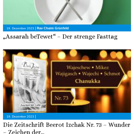
|
Rav Chaim Grünfeld
19. Dezember 2023
„Assarah beTewet“ – Der strenge Fasttag
|
19. Dezember 2023
Die Zeitschrift Beerot Izchak Nr. 73 – Wunder
– Zeichen der...