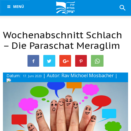
MENÜ
Wochenabschnitt Schlach
– Die Paraschat Meraglim
| Autor: Rav Michoel Mosbacher
Datum:
|
17. Juni 2020
Drucke diesen Beitrag