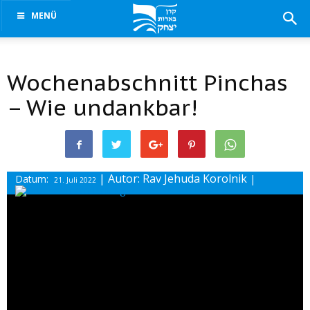
MENÜ
Wochenabschnitt Pinchas
– Wie undankbar!
| Autor: Rav Jehuda Korolnik
Datum:
|
21. Juli 2022
Drucke diesen Beitrag