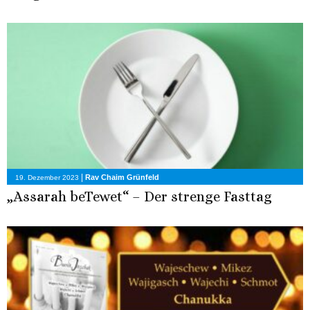
|
Rav Chaim Grünfeld
19. Dezember 2023
„Assarah beTewet“ – Der strenge Fasttag