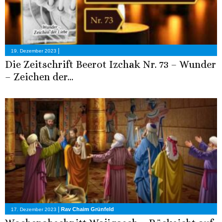
|
19. Dezember 2023
Die Zeitschrift Beerot Izchak Nr. 73 – Wunder
– Zeichen der...
|
Rav Chaim Grünfeld
17. Dezember 2023