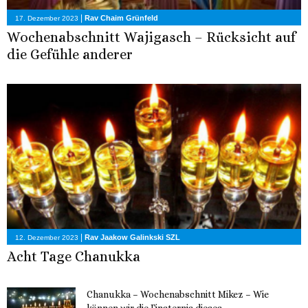
|
Rav Chaim Grünfeld
17. Dezember 2023
Wochenabschnitt Wajigasch – Rücksicht auf
die Gefühle anderer
|
Rav Jaakow Galinkski SZL
12. Dezember 2023
Acht Tage Chanukka
Chanukka – Wochenabschnitt Mikez – Wie
können wir die Finsternis dieses...