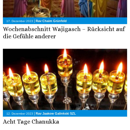
|
Rav Chaim Grünfeld
17. Dezember 2023
Wochenabschnitt Wajigasch – Rücksicht auf
die Gefühle anderer
|
Rav Jaakow Galinkski SZL
12. Dezember 2023
Acht Tage Chanukka