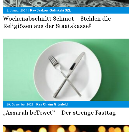
|
Rav Jaakow Galinkski SZL
1. Januar 2024
Wochenabschnitt Schmot – Stehlen die
Religiösen aus der Staatskasse?
|
Rav Chaim Grünfeld
19. Dezember 2023
„Assarah beTewet“ – Der strenge Fasttag