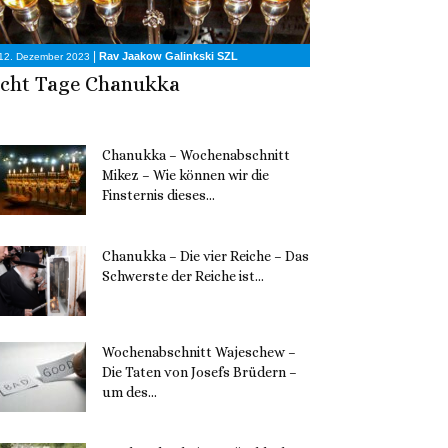
|
Rav Jaakow Galinkski SZL
12. Dezember 2023
cht Tage Chanukka
Chanukka – Wochenabschnitt
Mikez – Wie können wir die
Finsternis dieses...
11. Dezember 2023
Chanukka – Die vier Reiche – Das
Schwerste der Reiche ist...
11. Dezember 2023
Wochenabschnitt Wajeschew –
Die Taten von Josefs Brüdern –
um des...
6. Dezember 2023