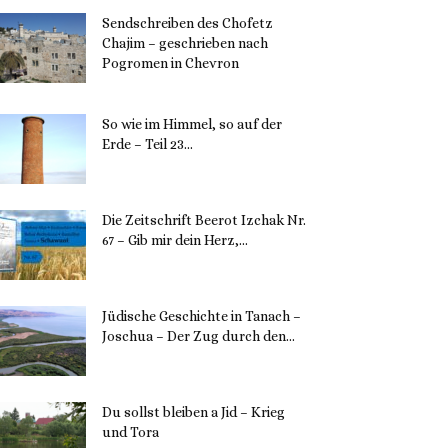
Sendschreiben des Chofetz
Chajim – geschrieben nach
Pogromen in Chevron
12. November 2023
So wie im Himmel, so auf der
Erde – Teil 23...
30. Mai 2023
Die Zeitschrift Beerot Izchak Nr.
67 – Gib mir dein Herz,...
24. Mai 2023
Jüdische Geschichte in Tanach –
Joschua – Der Zug durch den...
23. Mai 2023
Du sollst bleiben a Jid – Krieg
und Tora