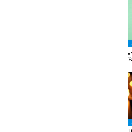
„
F
D