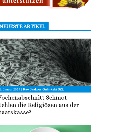
NEUESTE ARTIKEL
|
Rav Jaakow Galinkski SZL
1. Januar 2024
ochenabschnitt Schmot –
tehlen die Religiösen aus der
taatskasse?