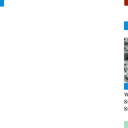
W
S
S