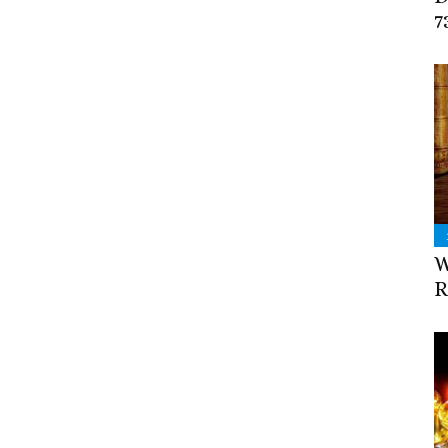
7
W
R