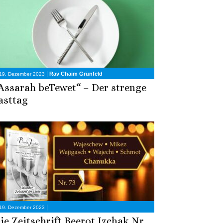
|
Rav Chaim Grünfeld
19. Dezember 2023
Assarah beTewet“ – Der strenge
asttag
|
19. Dezember 2023
ie Zeitschrift Beerot Izchak Nr.