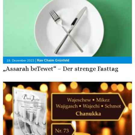
|
Rav Chaim Grünfeld
19. Dezember 2023
„Assarah beTewet“ – Der strenge Fasttag