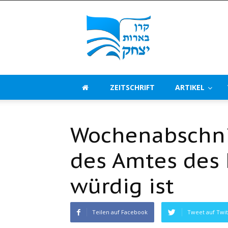
Beerot
Izchak
Deutschland
ZEITSCHRIFT
ARTIKEL
Wochenabschni
des Amtes des
würdig ist
Teilen auf Facebook
Tweet auf Twit