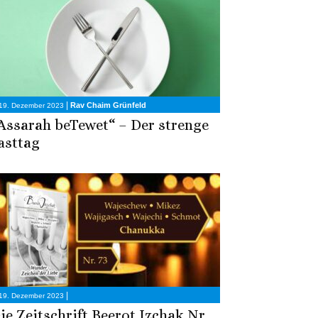
|
Rav Chaim Grünfeld
19. Dezember 2023
Assarah beTewet“ – Der strenge
asttag
|
19. Dezember 2023
ie Zeitschrift Beerot Izchak Nr.