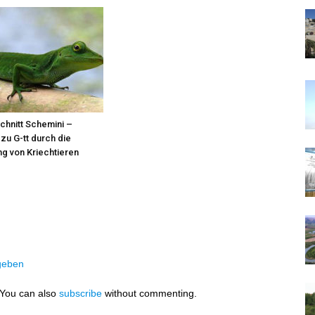
hnitt Schemini –
zu G-tt durch die
g von Kriechtieren
geben
 You can also
subscribe
without commenting.