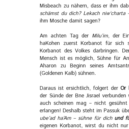
Misbeach zu nähern, dass er ihm dabe
schämst du dich? Lekach niw‘charta 
ihm Mosche damit sagen?
Am achten Tag der
Milu’im
, der Ei
haKohen zuerst Korbanot für sich 
Korbanot des Volkes darbringen. De
Mensch ist es möglich, Sühne für An
Aharon zu Beginn seines Amtsantr
(Goldenen Kalb) sühnen.
Daraus ist ersichtlich, folgert der
Or 
der Sünde der Bne Jisrael verbunden 
auch scheinen mag – nicht gesühnt 
erlangen! Deshalb steht im Passuk ü
ube’ad ha’Am – sühne für dich
und f
eigenen Korbanot, wirst du nicht nur