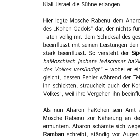
Klall Jisrael die Sühne erlangen.
Hier legte Mosche Rabenu dem Aharon
des „Kohen Gadols“ dar, der nichts für
Taten völlig mit dem Schicksal des g
beeinflusst mit seinen Leistungen den
stark beeinflusst. So versteht der
Sip
haMoschiach jecheta leAschmat ha‘A
des Volkes versündigt“
– wobei er ein
gleicht, dessen Fehler während der Tefi
ihn schickten, strauchelt auch der Ko
Volkes“, weil ihre Vergehen ihn beeinfl
Als nun Aharon haKohen sein Amt al
Mosche Rabenu zur Näherung an de
ermuntern. Aharon schämte sich wegen
Ramban
schreibt, ständig vor Augen