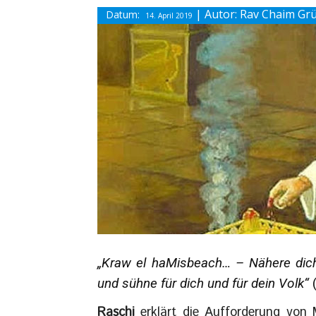
| Autor: Rav Chaim Gr
Datum:
14. April 2019
„Kraw el haMisbeach… – Nähere dic
und sühne für dich und für dein Volk“
Raschi
erklärt die Aufforderung vo