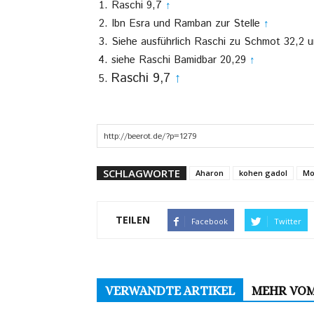
Raschi 9,7
↑
Ibn Esra und Ramban zur Stelle
↑
Siehe ausführlich Raschi zu Schmot 32,2 
siehe Raschi Bamidbar 20,29
↑
Raschi 9,7
↑
SCHLAGWORTE
Aharon
kohen gadol
Mo
TEILEN
Facebook
Twitter
VERWANDTE ARTIKEL
MEHR VO