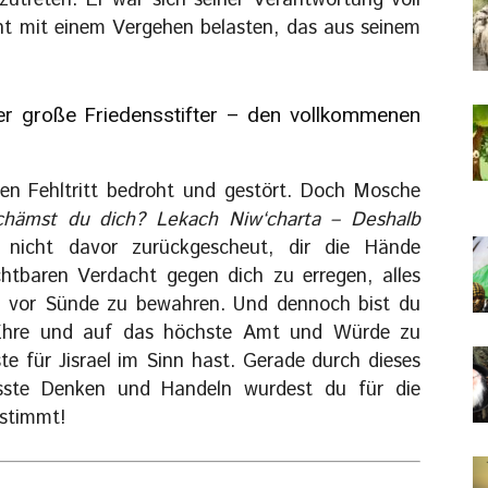
treten. Er war sich seiner Verantwortung voll
cht mit einem Vergehen belasten, das aus seinem
er große Friedensstifter – den vollkommenen
en Fehltritt bedroht und gestört. Doch Mosche
chämst du dich? Lekach Niw‘charta – Deshalb
 nicht davor zurückgescheut, dir die Hände
tbaren Verdacht gegen dich zu erregen, alles
nd vor Sünde zu bewahren. Und dennoch bist du
de Ehre und auf das höchste Amt und Würde zu
te für Jisrael im Sinn hast. Gerade durch dieses
usste Denken und Handeln wurdest du für die
stimmt!