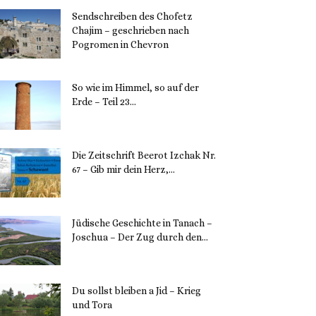
Sendschreiben des Chofetz
Chajim – geschrieben nach
Pogromen in Chevron
12. November 2023
So wie im Himmel, so auf der
Erde – Teil 23...
30. Mai 2023
Die Zeitschrift Beerot Izchak Nr.
67 – Gib mir dein Herz,...
24. Mai 2023
Jüdische Geschichte in Tanach –
Joschua – Der Zug durch den...
23. Mai 2023
Du sollst bleiben a Jid – Krieg
und Tora