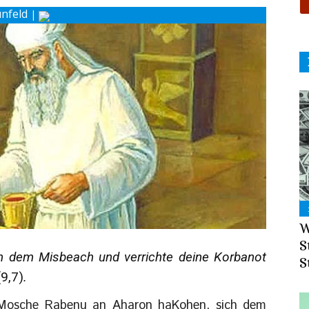
ünfeld
|
Drucke diesen Beitrag
W
S
h dem Misbeach und verrichte deine Korbanot
S
(9,7)
.
n Mosche Rabenu an Aharon haKohen, sich dem