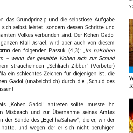
7
 das Grundprinzip und die selbstlose Aufgabe
 sich selbst leistet, sondern dessen Schritte und
esamten Volkes verbunden sind. Der Kohen Gadol
 ganzen Klall Jisrael, wird aber auch von diesem
orno
den folgenden Passuk (4,3):
„Im haKohen
m – wenn der gesalbte Kohen sich zur Schuld
em strauchelnden „Schliach Zibbur“ (Vorbeter)
la ein schlechtes Zeichen für diejenigen ist, die
W
hen Gadol (unabsichtlich) durch die „Schuld des
R
ussen!
s „Kohen Gadol“ antreten sollte, musste ihn
n Misbeach und zur Übernahme seines Amtes
 der Sünde des „Egel haSahaw“, die er, wir der
 hatte, und wegen der er sich nicht beruhigen