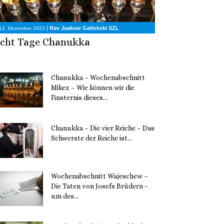
|
Rav Jaakow Galinkski SZL
12. Dezember 2023
cht Tage Chanukka
Chanukka – Wochenabschnitt
Mikez – Wie können wir die
Finsternis dieses...
11. Dezember 2023
Chanukka – Die vier Reiche – Das
Schwerste der Reiche ist...
11. Dezember 2023
Wochenabschnitt Wajeschew –
Die Taten von Josefs Brüdern –
um des...
6. Dezember 2023