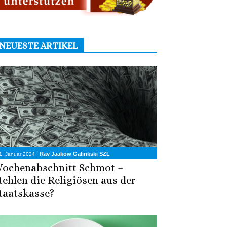
NEUESTE ARTIKEL
|
Rav Jaakow Galinkski SZL
1. Januar 2024
ochenabschnitt Schmot –
tehlen die Religiösen aus der
taatskasse?