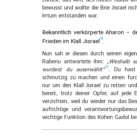
zurück, das Amt des Kohen Gadol anzu
bewusst und wollte die Bne Jisrael ni
Irrtum entstanden war.
Bekanntlich verkörperte Aharon – d
[4]
Frieden im Klall Jisrael
.
Nun sah er diesen durch seinen eigen
Rabenu antwortete ihm:
„Weshalb s
[5]
wurdest du auserwählt“
. Du hast
schmutzig zu machen und einen furch
nur um den Klall Jisrael zu retten u
bereit, trotz deiner Opfer, auf je
verzichten, weil du wieder nur das Bes
aufrichtige und verantwortungsbew
wichtige Funktion des Kohen Gadol be