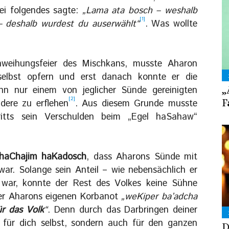
i folgendes sagte:
„Lama ata bosch – weshalb
[1]
– deshalb wurdest du auserwählt“
. Was wollte
nweihungsfeier des Mischkans, musste Aharon
selbst opfern und erst danach konnte er die
„
nn nur einem von jeglicher Sünde gereinigten
[2]
F
dere zu erflehen
. Aus diesem Grunde musste
itts sein Verschulden beim „Egel haSahaw“
haChajim haKadosch
, dass Aharons Sünde mit
war. Solange sein Anteil – wie nebensächlich er
war, konnte der Rest des Volkes keine Sühne
ber Aharons eigenen Korbanot
„weKiper ba’adcha
ür das Volk
“
. Denn durch das Darbringen deiner
 für dich selbst, sondern auch für den ganzen
D