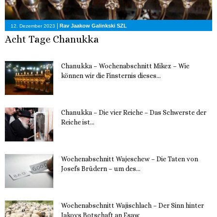
|
Rav Jaakow Galinkski SZL
12. Dezember 2023
Acht Tage Chanukka
Chanukka – Wochenabschnitt Mikez – Wie
können wir die Finsternis dieses...
11. Dezember 2023
Chanukka – Die vier Reiche – Das Schwerste der
Reiche ist...
11. Dezember 2023
Wochenabschnitt Wajeschew – Die Taten von
Josefs Brüdern – um des...
6. Dezember 2023
Wochenabschnitt Wajischlach – Der Sinn hinter
Jakovs Botschaft an Esaw