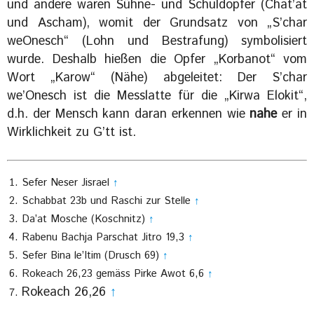
und andere waren Sühne- und Schuldopfer (Chat’at
und Ascham), womit der Grundsatz von „S’char
weOnesch“ (Lohn und Bestrafung) symbolisiert
wurde. Deshalb hießen die Opfer „Korbanot“ vom
Wort „Karow“ (Nähe) abgeleitet: Der S’char
we’Onesch ist die Messlatte für die „Kirwa Elokit“,
d.h. der Mensch kann daran erkennen wie
nahe
er in
Wirklichkeit zu G’tt ist.
Sefer Neser Jisrael
↑
Schabbat 23b und Raschi zur Stelle
↑
Da’at Mosche (Koschnitz)
↑
Rabenu Bachja Parschat Jitro 19,3
↑
Sefer Bina le’Itim (Drusch 69)
↑
Rokeach 26,23 gemäss Pirke Awot 6,6
↑
Rokeach 26,26
↑