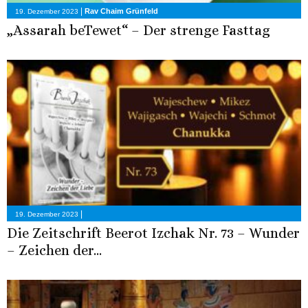
|
Rav Chaim Grünfeld
19. Dezember 2023
„Assarah beTewet“ – Der strenge Fasttag
|
19. Dezember 2023
Die Zeitschrift Beerot Izchak Nr. 73 – Wunder
– Zeichen der...