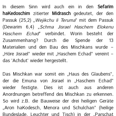
In diesem Sinn wird auch ein in den
Sefarim
haKedoschim
zitierter
Midrasch
gedeutet, der den
Passuk (25,2) „
Wejikchu li Teruma
“ mit dem Passuk
(Dewarim 6,4) „
Schma Jisrael Haschem Elokenu
Haschem Echad
“ verbindet. Worin besteht der
Zusammenhang? Durch die Spende der 13
Materialien und den Bau des Mischkans wurde –
„Höre Jisrael“ wieder mit „Haschem Echad“ vereint –
das ‘Achdut‘ wieder hergestellt.
Das Mischkan war somit ein „Haus des Glaubens“,
der die Emuna von Jisrael in „Haschem Echad“
wieder festigte. Dies ist auch aus anderen
Anordnungen betreffend des Mischkan zu erkennen.
So wird z.B. die Bauweise der drei heiligen Geräte
„Aron haKodesch, Menora und Schulchan“ (heilige
Bundeslade, Leuchter und Tisch) in der „Parschat