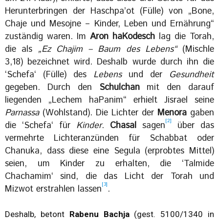
Herunterbringen der Haschpa’ot (Fülle) von „Bone,
Chaje und Mesojne – Kinder, Leben und Ernährung“
zuständig waren. Im
Aron haKodesch
lag die Torah,
die als
„Ez Chajim – Baum des Lebens“
(Mischle
3,18) bezeichnet wird. Deshalb wurde durch ihn die
‘Schefa‘ (Fülle) des
Lebens
und der
Gesundheit
gegeben. Durch den
Schulchan
mit den darauf
liegenden „Lechem haPanim“ erhielt Jisrael seine
Parnassa
(Wohlstand). Die Lichter der
Menora
gaben
[2]
die ‘Schefa‘ für
Kinder
.
Chasal
sagen
über das
vermehrte Lichteranzünden für Schabbat oder
Chanuka, dass diese eine Segula (erprobtes Mittel)
seien, um Kinder zu erhalten, die ‘Talmide
Chachamim‘ sind, die das Licht der Torah und
[3]
Mizwot erstrahlen lassen
.
Deshalb, betont
Rabenu Bachja
(gest. 5100/1340 in