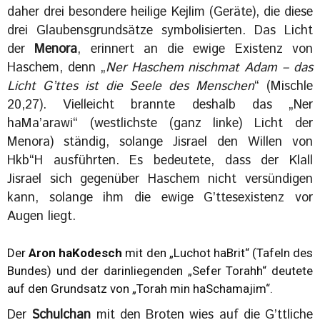
daher drei besondere heilige Kejlim (Geräte), die diese
drei Glaubensgrundsätze symbolisierten. Das Licht
der
Menora
, erinnert an die ewige Existenz von
Haschem, denn „
Ner Haschem nischmat Adam – das
Licht G’ttes ist die Seele des Menschen
“ (Mischle
20,27). Vielleicht brannte deshalb das „Ner
haMa’arawi“ (westlichste (ganz linke) Licht der
Menora) ständig, solange Jisrael den Willen von
Hkb“H ausführten. Es bedeutete, dass der Klall
Jisrael sich gegenüber Haschem nicht versündigen
kann, solange ihm die ewige G’ttesexistenz vor
Augen liegt.
Der
Aron haKodesch
mit den „Luchot haBrit“ (Tafeln des
Bundes) und der darinliegenden „Sefer Torahh“ deutete
auf den Grundsatz von „Torah min haSchamajim“.
Der
Schulchan
mit den Broten wies auf die G’ttliche