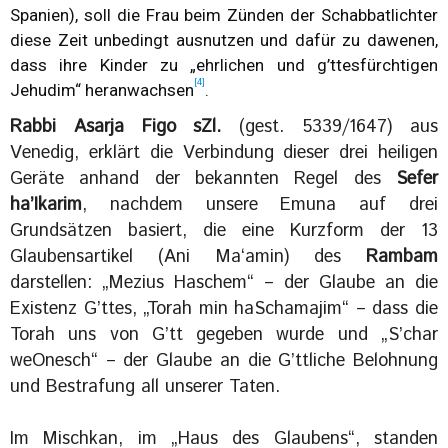
Spanien), soll die Frau beim Zünden der Schabbatlichter
diese Zeit unbedingt ausnutzen und dafür zu dawenen,
dass ihre Kinder zu „ehrlichen und g’ttesfürchtigen
[4]
Jehudim“ heranwachsen
.
Rabbi Asarja Figo sZl.
(gest. 5339/1647) aus
Venedig, erklärt die Verbindung dieser drei heiligen
Geräte anhand der bekannten Regel des
Sefer
ha’Ikarim
, nachdem unsere Emuna auf drei
Grundsätzen basiert, die eine Kurzform der 13
Glaubensartikel (Ani Ma‘amin) des
Rambam
darstellen: „Mezius Haschem“ – der Glaube an die
Existenz G’ttes, „Torah min haSchamajim“ – dass die
Torah uns von G’tt gegeben wurde und „S’char
weOnesch“ – der Glaube an die G’ttliche Belohnung
und Bestrafung all unserer Taten.
Im Mischkan, im „Haus des Glaubens“, standen