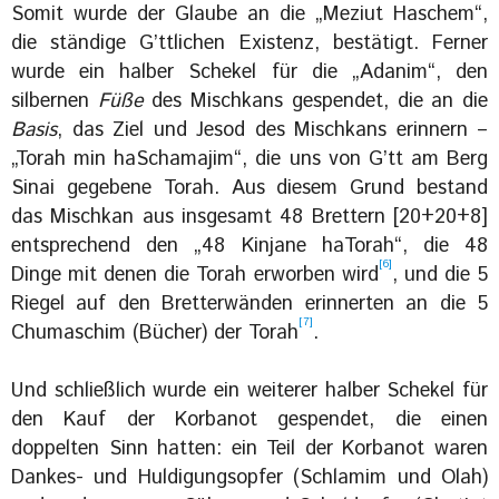
Somit wurde der Glaube an die „Meziut Haschem“,
die ständige G’ttlichen Existenz, bestätigt. Ferner
wurde ein halber Schekel für die „Adanim“, den
silbernen
Füße
des Mischkans gespendet, die an die
Basis
, das Ziel und Jesod des Mischkans erinnern –
„Torah min haSchamajim“, die uns von G’tt am Berg
Sinai gegebene Torah. Aus diesem Grund bestand
das Mischkan aus insgesamt 48 Brettern [20+20+8]
entsprechend den „48 Kinjane haTorah“, die 48
[6]
Dinge mit denen die Torah erworben wird
, und die 5
Riegel auf den Bretterwänden erinnerten an die 5
[7]
Chumaschim (Bücher) der Torah
.
Und schließlich wurde ein weiterer halber Schekel für
den Kauf der Korbanot gespendet, die einen
doppelten Sinn hatten: ein Teil der Korbanot waren
Dankes- und Huldigungsopfer (Schlamim und Olah)