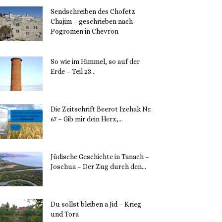
Sendschreiben des Chofetz
Chajim – geschrieben nach
Pogromen in Chevron
12. November 2023
So wie im Himmel, so auf der
Erde – Teil 23...
30. Mai 2023
Die Zeitschrift Beerot Izchak Nr.
67 – Gib mir dein Herz,...
24. Mai 2023
Jüdische Geschichte in Tanach –
Joschua – Der Zug durch den...
23. Mai 2023
Du sollst bleiben a Jid – Krieg
und Tora