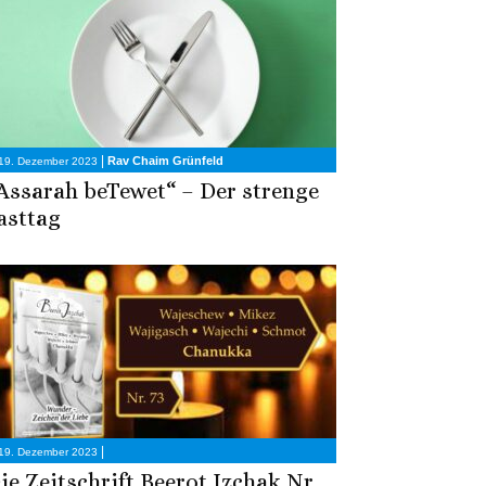
|
Rav Chaim Grünfeld
19. Dezember 2023
Assarah beTewet“ – Der strenge
asttag
|
19. Dezember 2023
ie Zeitschrift Beerot Izchak Nr.