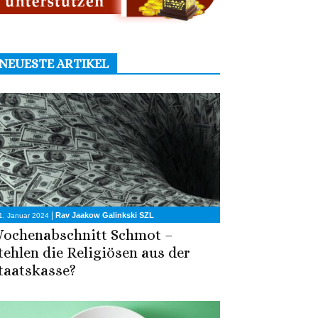
NEUESTE ARTIKEL
|
Rav Jaakow Galinkski SZL
1. Januar 2024
ochenabschnitt Schmot –
tehlen die Religiösen aus der
taatskasse?