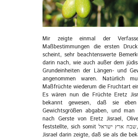
Mir zeigte einmal der Verfass
Maßbestimmungen die ersten Druckb
scheint, sehr beachtenswerte Bemerk
darin nach, wie auch außer dem jüdis
Grundeinheiten der Längen- und Gew
angenommen waren. Natürlich mu
Maßfrüchte wiederum die Fruchtart ei
Es wären nun die Früchte Eretz Jisr
bekannt gewesen, daß sie eben
Gewichtsgrößen abgaben, und man n
nach Gerste von Eretz Jisrael, Oli
feststellte, sich somit שבח ארץ ישראל, die Vorzüglichkeit der Bodenfrüchte von Eretz
Jisrael darin zeigte, daß sie als die b