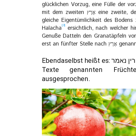
glücklichen Vorzug, eine Fülle der vo
mit dem zweiten אֶרֶץ eine zweite, der mit dem ersten אֶרֶץ eingeleiteten an Vorzug
gleiche Eigentümlichkeit des Bodens
[3]
Halacha
ersichtlich, nach welcher h
Genuße Datteln den Granatäpfeln vora
erst an fünfter Stelle 
Ebendaselbst heißt es: כל הפסוק כולו לשיעורין נאמר, alle die in unserem
Texte genannten Früch
ausgesprochen.