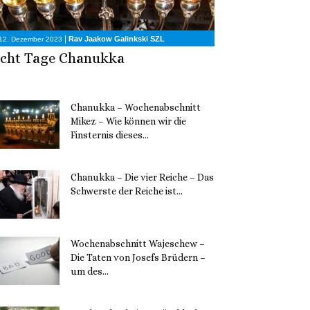
|
Rav Jaakow Galinkski SZL
12. Dezember 2023
cht Tage Chanukka
Chanukka – Wochenabschnitt
Mikez – Wie können wir die
Finsternis dieses...
11. Dezember 2023
Chanukka – Die vier Reiche – Das
Schwerste der Reiche ist...
11. Dezember 2023
Wochenabschnitt Wajeschew –
Die Taten von Josefs Brüdern –
um des...
6. Dezember 2023