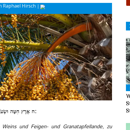
n Raphael Hirsch
|
Drucke
W
S
S
(ח) ח אֶרֶץ חִטָּה וּשְׂעֹרָה וְגֶפֶן וּתְאֵנָה וְרִמּוֹן אֶֽרֶץ־זֵ֥ית שֶׁמֶן וּדְבָשׁ:
 Weins und Feigen- und Granatapfellande, zu