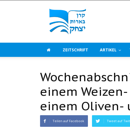
Beerot
Izchak
Deutschland
ZEITSCHRIFT
ARTIKEL
Wochenabschni
einem Weizen- 
einem Oliven- 
Teilen auf Facebook
Tweet auf Twit